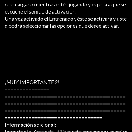
o de cargar o mientras estés jugando y espera a que se 
escuche el sonido de activación.

Una vez activado el Entrenador, éste se activará y uste
d podrá seleccionar las opciones que desee activar.

¡MUY IMPORTANTE 2!

===============

=========================================
=========================================
=========================================
=================================

Información adicional:

Importante: Antes de utilizar este entrenador asegúre