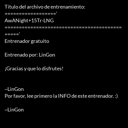
Título del archivo de entrenamiento:

=================='

AwANight+15Tr-LNG

=========================================
====='

Entrenador gratuito

Entrenado por: LinGon

¡Gracias y que lo disfrutes!

~LinGon

Por favor, lee primero la INFO de este entrenador. :)

~LinGon