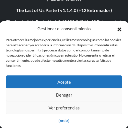
The Last of Us Parte I v1.1.4.0 (+12 Entrenador)
The Last of Us Parte II v1.3.10430.0406 (+12 Entrenador)
Gestionar el consentimiento
Myth of Empires v1.9.3-v1.102.0+ (+33 Entrenador)
Para ofrecer las mejores experiencias, utilizamos tecnologías como las cookies
Euro Truck Simulator 2 v1.54.1.0s (+7 Trainer)
para almacenar y/o acceder a la información del dispositivo. Consentir estas
tecnologías nos permitirá procesar datos como el comportamiento de
navegación o identificaciones únicas en este sitio. No consentir o retirar el
VOIN v0.2.0+ (+4 Entrenador)
consentimiento, puede afectar negativamente a ciertas características y
funciones.
Blade Abyss v1.0 (+5 Entrenador)
Grand Theft Auto V v1.0.3407.0 (+12 Entrenador)
Acepte
Denegar
ABOUT US
Ver preferencias
About MegaGames
{título}
Contact us