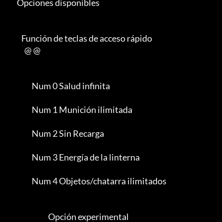
      Opciones disponibles

         Función de teclas de acceso rápido

           @ @

                Num 0 Salud infinita

                Num 1 Munición ilimitada

                Num 2 Sin Recarga

                Num 3 Energía de la linterna

                Num 4 Objetos/chatarra ilimitados

                           Opción experimental
