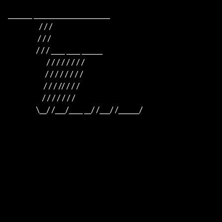
_______ ______________________

                     / / /

                    / / /

                   / / / ____ ____ ______

                          / / / / / / / /

                         / / / / / / / /

                        / / / // / / /

                       / / / / / / /

                   \__/ /___/____ __/ /___/ /______/
