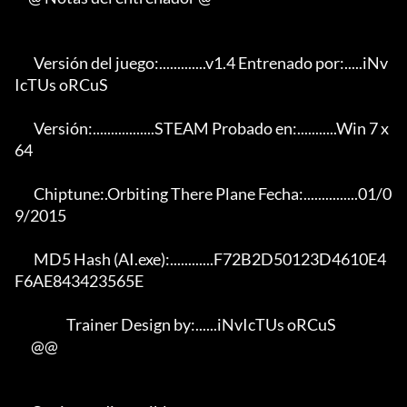
       Versión del juego:.............v1.4 Entrenado por:.....iNv
IcTUs oRCuS

       Versión:.................STEAM Probado en:...........Win 7 x
64

       Chiptune:.Orbiting There Plane Fecha:...............01/0
9/2015

       MD5 Hash (AI.exe):............F72B2D50123D4610E4
F6AE843423565E

                   Trainer Design by:......iNvIcTUs oRCuS

      @@
