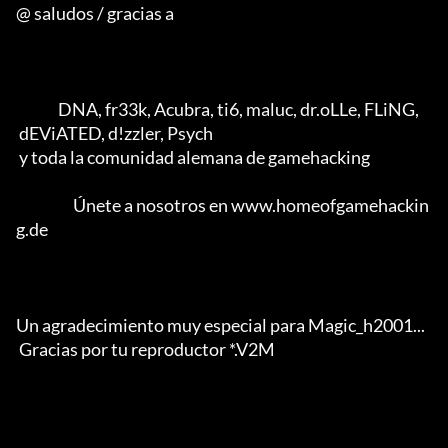
@ saludos / gracias a

              DNA, fr33k, Acubra, ti6, maluc, dr.oLLe, FLiNG, 

 dEViATED, d!zzler, Psych 

 y toda la comunidad alemana de gamehacking           

                   Únete a nosotros en www.homeofgamehackin
g.de

Un agradecimiento muy especial para Magic_h2001... 

 Gracias por tu reproductor *.V2M                  
