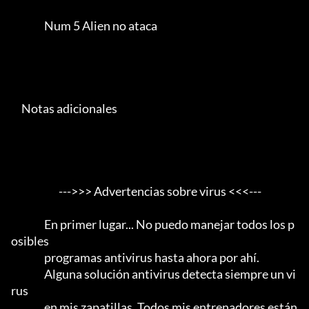
                Num 5 Alien no ataca

     Notas adicionales

                       --->>> Advertencias sobre virus <<<---

                En primer lugar... No puedo manejar todos los p
osibles

                programas antivirus hasta ahora por ahí.                 

                Alguna solución antivirus detecta siempre un vi
rus

                en mis zapatillas. Todos mis entrenadores están 