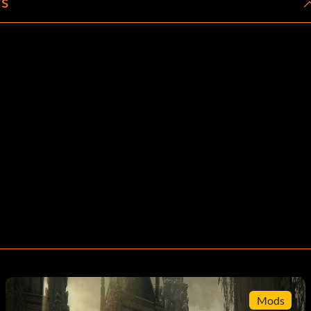
rs
Mods