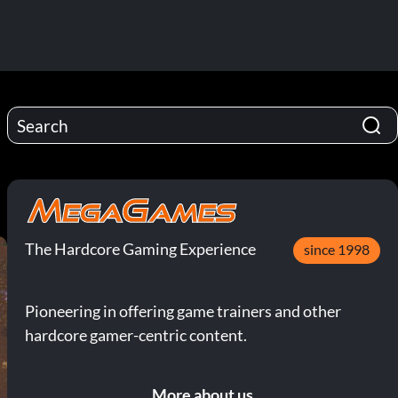
The Hardcore Gaming Experience
since 1998
Pioneering in offering game trainers and other
hardcore gamer-centric content.
More about us