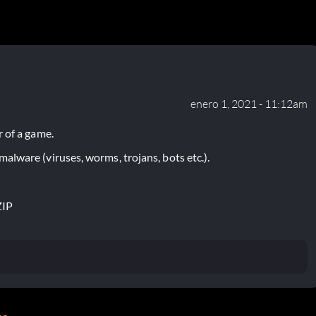
enero 1, 2021 - 11:12am
 of a game.
lware (viruses, worms, trojans, bots etc.).
ZIP