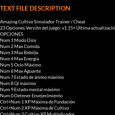
TEXT FILE DESCRIPTION
Amazing Cultivo Simulador Trainer / Cheat

23 Opciones Versión del juego: v1.15+ Última actualizació
OPCIONES

Num 1 Modo Dios

Num 2 Max Comida

Num 3 Max Bebida

Num 4 Max Energía

Num 5 Ocio Máximo

Num 6 Max Aguante

Num 7 Estado de ánimo máximo

Num 8 Qi máximo

Num 9 Estado mental máximo

Num 0 Detener Envejecimiento

Ctrl+Num 1 XP Máxima de Fundación

Ctrl+Num 2 XP Máxima de Cultivo

Ctrl+Num 3 Cultivo XP Multiplicador
