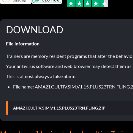
DOWNLOAD
File information
Trainers are memory resident programs that alter the behavior
Your antivirus software and web browser may detect them as ma
This is almost always a false alarm.
File name: AMAZI.CULTIV.SIM.V1.15.PLUS23TRN.FLING.
AMAZI.CULTIV.SIM.V1.15.PLUS23TRN.FLING.ZIP