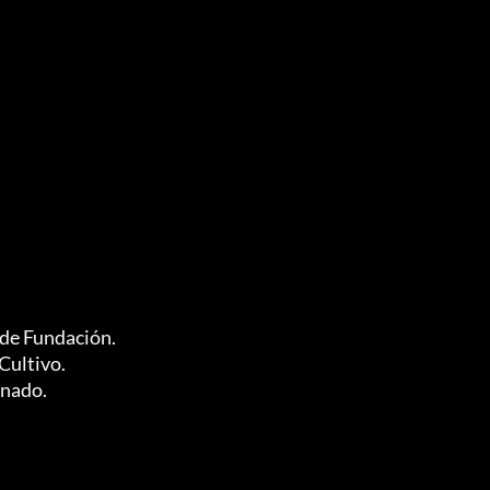
de Fundación.

ultivo.

onado.