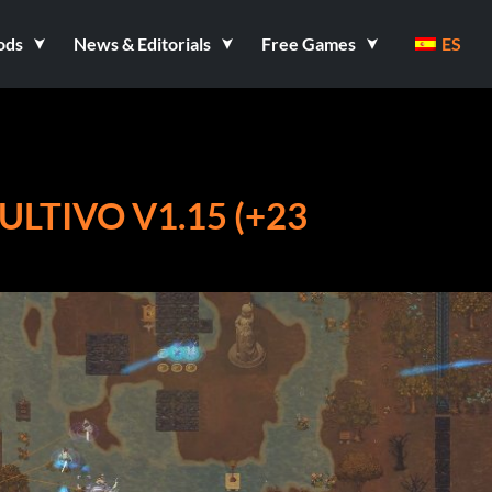
ods
News & Editorials
Free Games
ES
LTIVO V1.15 (+23