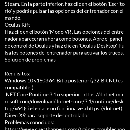
Steam. En la parte inferior, haz clic en el botón 'Escrito
rio' y podrás pulsar las opciones del entrenador con el 
mando.

Oculus Rift

Haz clic en el botón 'Modo VR'. Las opciones del entre
nador aparecerán ahora como botones. Abre el panel 
de control de Oculus y haz clic en 'Oculus Desktop'. Pu
lsa los botones del entrenador para activar los trucos.

Solución de problemas

-------------------------------------------------------

Requisitos:

Windows 10 v1603 64-Bit o posterior (¡32-Bit NO es 
compatible!)

.NET Core Runtime 3.1 o superior: https://dotnet.mic
rosoft.com/download/dotnet-core/3.1/runtime/desk
top/x64 (si el enlace no funciona ve a https://dot.net)

DirectX9 para soporte de controlador

Problemas conocidos:

https://www.cheathappens.com/trainer_troubleshoo