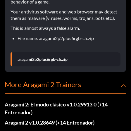
behavior of a game.
Your antivirus software and web browser may detect
them as malware (viruses, worms, trojans, bots etc.).
This is almost always a false alarm.
File name: aragami2p2plus6rgb-ch.zip
aragami2p2plus6rgb-ch.zip
More Aragami 2 Trainers
Aragami 2: El modo clásico v1.0.29913.0 (+14
Entrenador)
Aragami 2 v1.0.28649 (+14 Entrenador)