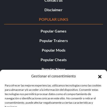
Contact us
Disclaimer
POPULAR LINKS
Popular Games
Popular Trainers
Popular Mods
Popular Cheats
Popular News
Gestionar el consentimiento
Popular Editorials
Para ofrecer las mejores experiencias, utilizamos tecnologías como las cookies
Popular Free Games
para almacenar y/o acceder a la información del dispositivo. Consentir estas
tecnologías nos permitirá procesar datos como el comportamiento de
LATEST UPDATES
navegación o identificaciones únicas en este sitio. No consentir o retirar el
consentimiento, puede afectar negativamente a ciertas características y
funciones.