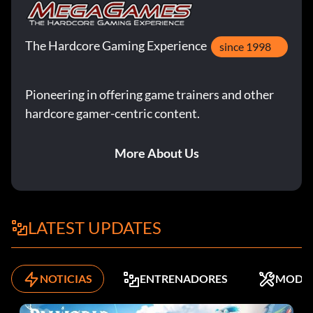
The Hardcore Gaming Experience
since 1998
Pioneering in offering game trainers and other
hardcore gamer-centric content.
More About Us
LATEST UPDATES
NOTICIAS
ENTRENADORES
MODS