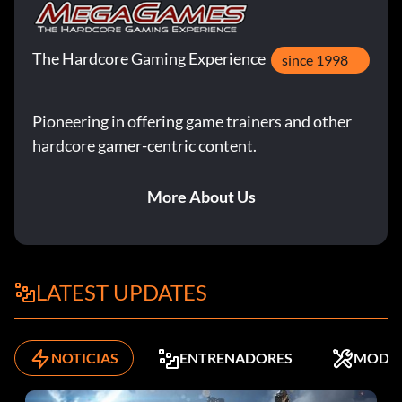
The Hardcore Gaming Experience
since 1998
Pioneering in offering game trainers and other
hardcore gamer-centric content.
More About Us
LATEST UPDATES
NOTICIAS
ENTRENADORES
MODS