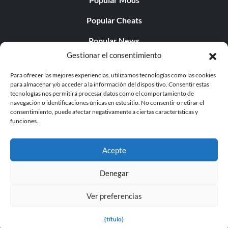
Popular Cheats
Popular News
Gestionar el consentimiento
Popular Editorials
Para ofrecer las mejores experiencias, utilizamos tecnologías como las cookies
Popular Free Games
para almacenar y/o acceder a la información del dispositivo. Consentir estas
tecnologías nos permitirá procesar datos como el comportamiento de
LATEST UPDATES
navegación o identificaciones únicas en este sitio. No consentir o retirar el
consentimiento, puede afectar negativamente a ciertas características y
funciones.
Does This Hire Mean Anything for Tit...
Acepte
Denegar
© 1998 - 2026 MegaGames.com All rights reserved
Ver preferencias
Privacy Policy
Terms of Service
Manage Cookie
Settings
{título}