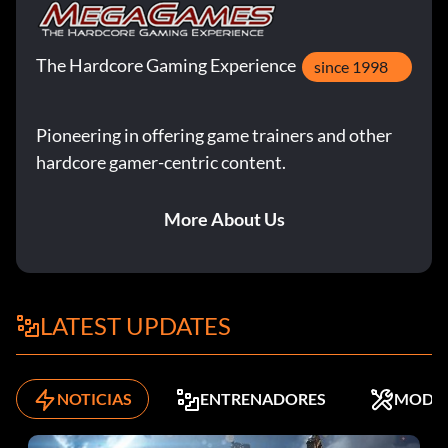
The Hardcore Gaming Experience
since 1998
Pioneering in offering game trainers and other
hardcore gamer-centric content.
More About Us
LATEST UPDATES
NOTICIAS
ENTRENADORES
MODS