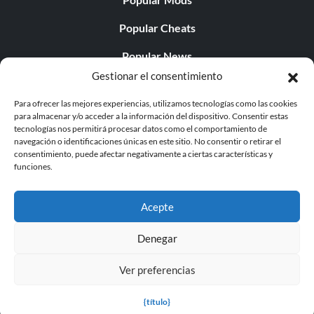
Popular Cheats
Popular News
Gestionar el consentimiento
Popular Editorials
Para ofrecer las mejores experiencias, utilizamos tecnologías como las cookies
Popular Free Games
para almacenar y/o acceder a la información del dispositivo. Consentir estas
tecnologías nos permitirá procesar datos como el comportamiento de
LATEST UPDATES
navegación o identificaciones únicas en este sitio. No consentir o retirar el
consentimiento, puede afectar negativamente a ciertas características y
funciones.
Does This Hire Mean Anything for Tit...
Acepte
Denegar
© 1998 - 2026 MegaGames.com All rights reserved
Ver preferencias
Privacy Policy
Terms of Service
Manage Cookie
Settings
{título}