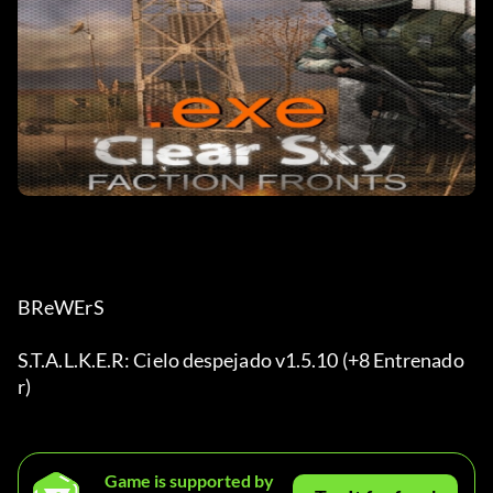
BReWErS
S.T.A.L.K.E.R: Cielo despejado v1.5.10 (+8 Entrenado
r)
Game is supported by