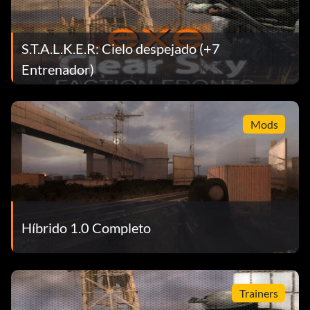
S.T.A.L.K.E.R: Cielo despejado (+7
Entrenador)
Mods
Híbrido 1.0 Completo
Trainers