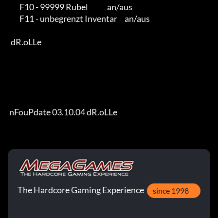
        F10 - 99999 Rubel             an/aus

        F11 - unbegrenzt Inventar     an/aus

  dR.oLLe

 nFouPdate 03.10.04 dR.oLLe
The Hardcore Gaming Experience
since 1998