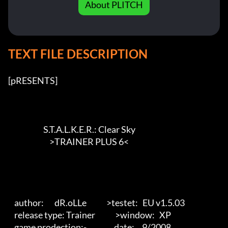
About PLITCH
TEXT FILE DESCRIPTION
[pRESENTS] 

                       S.T.A.L.K.E.R.: Clear Sky

                           >TRAINER PLUS 6<        

    author:       dR.oLLe             >testet:   EU v1.5.03

    release type: Trainer             >window:   XP 

    game prodection:-                  date:     9/2008 
