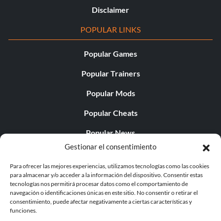
Disclaimer
POPULAR LINKS
Popular Games
Popular Trainers
Popular Mods
Popular Cheats
Popular News
Gestionar el consentimiento
Popular Editorials
Para ofrecer las mejores experiencias, utilizamos tecnologías como las cookies
Popular Free Games
para almacenar y/o acceder a la información del dispositivo. Consentir estas
tecnologías nos permitirá procesar datos como el comportamiento de
LATEST UPDATES
navegación o identificaciones únicas en este sitio. No consentir o retirar el
consentimiento, puede afectar negativamente a ciertas características y
funciones.
Palworld Now Has Two Separate Mobile...