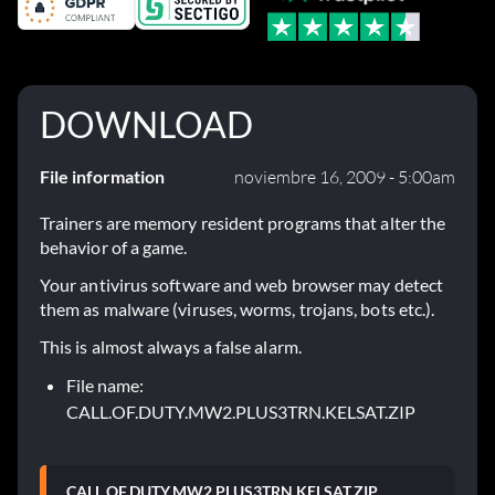
DOWNLOAD
File information
noviembre 16, 2009 - 5:00am
Trainers are memory resident programs that alter the
behavior of a game.
Your antivirus software and web browser may detect
them as malware (viruses, worms, trojans, bots etc.).
This is almost always a false alarm.
File name:
CALL.OF.DUTY.MW2.PLUS3TRN.KELSAT.ZIP
CALL.OF.DUTY.MW2.PLUS3TRN.KELSAT.ZIP