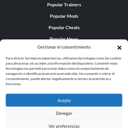
Popular Trainers
Popular Mods
Popular Cheats
Popular News
Gestionar el consentimiento
Popular Editorials
Para ofrecer las mejores experiencias, utilizamos tecnologías como las cookies
Popular Free Games
para almacenar y/o acceder a la información del dispositivo. Consentir estas
tecnologías nos permitirá procesar datos como el comportamiento de
LATEST UPDATES
navegación o identificaciones únicas en este sitio. No consentir o retirar el
consentimiento, puede afectar negativamente a ciertas características y
funciones.
Does This Hire Mean Anything for Tit...
Acepte
Denegar
© 1998 - 2026 MegaGames.com All rights reserved
Ver preferencias