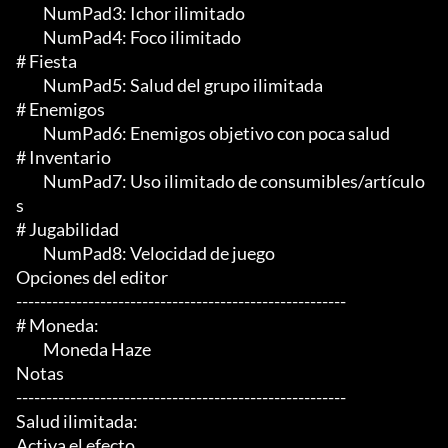
	 NumPad3: Ichor ilimitado

	 NumPad4: Foco ilimitado

# Fiesta

	 NumPad5: Salud del grupo ilimitada

# Enemigos

	 NumPad6: Enemigos objetivo con poca salud

# Inventario

	 NumPad7: Uso ilimitado de consumibles/artículo
s

# Jugabilidad

	 NumPad8: Velocidad de juego

Opciones del editor

-------------------------------------------------------

# Moneda:

	 Moneda Haze

Notas

-------------------------------------------------------

Salud ilimitada:

Activa el efecto.
