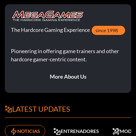
The Hardcore Gaming Experience
since 1998
Pioneering in offering game trainers and other
hardcore gamer-centric content.
More About Us
LATEST UPDATES
NOTICIAS
ENTRENADORES
MODS