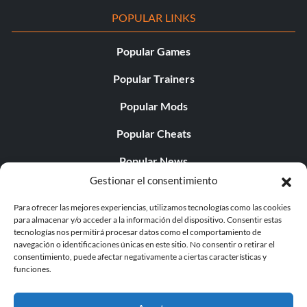
POPULAR LINKS
Popular Games
Popular Trainers
Popular Mods
Popular Cheats
Popular News
Gestionar el consentimiento
Popular Editorials
Para ofrecer las mejores experiencias, utilizamos tecnologías como las cookies
Popular Free Games
para almacenar y/o acceder a la información del dispositivo. Consentir estas
tecnologías nos permitirá procesar datos como el comportamiento de
LATEST UPDATES
navegación o identificaciones únicas en este sitio. No consentir o retirar el
consentimiento, puede afectar negativamente a ciertas características y
funciones.
Palworld ya cuenta con dos versiones para móvil
independientes...