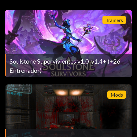
Trainers
Soulstone Supervivientes v1.0-v1.4+ (+26
Entrenador)
Mods