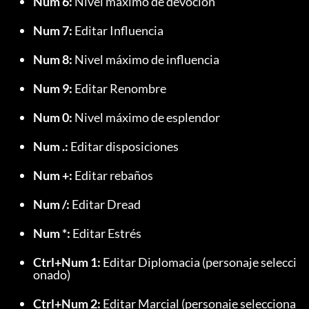
Num 6:
 Nivel máximo de devoción
Num 7:
 Editar Influencia
Num 8:
 Nivel máximo de influencia
Num 9:
 Editar Renombre
Num 0:
 Nivel máximo de esplendor
Num .:
 Editar disposiciones
Num +:
 Editar rebaños
Num /:
 Editar Dread
Num *:
 Editar Estrés
Ctrl+Num 1:
 Editar Diplomacia (personaje selecci
onado)
Ctrl+Num 2:
 Editar Marcial (personaje selecciona