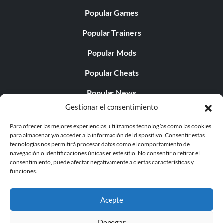
Popular Games
Popular Trainers
Popular Mods
Popular Cheats
Popular News
Gestionar el consentimiento
Popular Editorials
Para ofrecer las mejores experiencias, utilizamos tecnologías como las cookies
Popular Free Games
para almacenar y/o acceder a la información del dispositivo. Consentir estas
tecnologías nos permitirá procesar datos como el comportamiento de
LATEST UPDATES
navegación o identificaciones únicas en este sitio. No consentir o retirar el
consentimiento, puede afectar negativamente a ciertas características y
funciones.
Gothic 1 Remake Players Get a Long L...
Acepte
Denegar