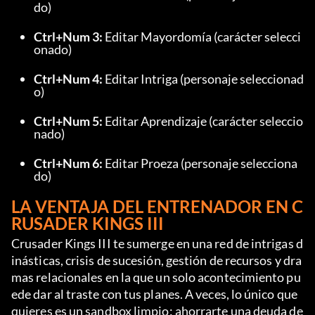
do)
Ctrl+Num 3:
 Editar Mayordomía (carácter selecci
onado)
Ctrl+Num 4:
 Editar Intriga (personaje seleccionad
o)
Ctrl+Num 5:
 Editar Aprendizaje (carácter seleccio
nado)
Ctrl+Num 6:
 Editar Proeza (personaje selecciona
do)
LA VENTAJA DEL ENTRENADOR EN C
RUSADER KINGS III
Crusader Kings III te sumerge en una red de intrigas d
inásticas, crisis de sucesión, gestión de recursos y dra
mas relacionales en la que un solo acontecimiento pu
ede dar al traste con tus planes. A veces, lo único que 
quieres es un sandbox limpio: ahorrarte una deuda de 