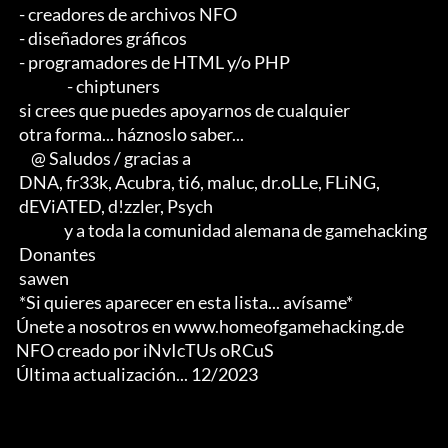
 - creadores de archivos NFO 

 - diseñadores gráficos 

 - programadores de HTML y/o PHP                       

                 - chiptuners

 si crees que puedes apoyarnos de cualquier 

 otra forma... háznoslo saber...

     @ Saludos / gracias a

 DNA, fr33k, Acubra, ti6, maluc, dr.oLLe, FLiNG, 

 dEViATED, d!zzler, Psych                    

                y a toda la comunidad alemana de gamehacking

 Donantes

 sawen

 *Si quieres aparecer en esta lista... avísame*

Únete a nosotros en www.homeofgamehacking.de

NFO creado por iNvIcTUs oRCuS

Última actualización... 12/2023