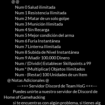
           @ @

                Num 0 Salud ilimitada

                Num 1 Resistencia Ilimitada

                Num 2 Matar de un solo golpe

                Num 3 Munición Ilimitada

                Num 4 Sin Recarga

                Num 5 Mejor condición del arma

                Num 6 Furia Instantánea

                Num 7 Linterna Ilimitada

                Num 8 Subida de Nivel Instantánea

                Num 9 Añadir 100.000 Dinero

                Num / (Dividir) Establecer Skillpoints a 99

                Num * (Multiplicar) Objetos Ilimitados

                Num - (Restar) 100 Unidades de un Item

     @ Notas Adicionales @

                   --->>> Servidor Discord de Team HoG <<<---

             Puedes unirte a nuestro servidor de Discord de 
Home of Gamehacking

             si te encuentras con algún problema, si tienes alg