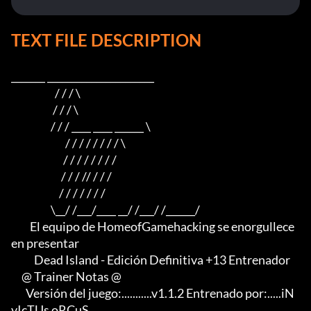
TEXT FILE DESCRIPTION
_______ ______________________

                     / / / \

                    / / / \

                   / / / ____ ____ ______ \

                          / / / / / / / / \

                         / / / / / / / /

                        / / / // / / /

                       / / / / / / /

                   \__/ /___/____ __/ /___/ /______/

         El equipo de HomeofGamehacking se enorgullece 
en presentar

           Dead Island - Edición Definitiva +13 Entrenador

     @ Trainer Notas @

       Versión del juego:...........v1.1.2 Entrenado por:.....iN
vIcTUs oRCuS
