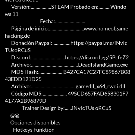
       Versión:.................STEAM Probado en:..........Windo
ws 11

                                       Fecha:.........................

       Página de inicio:.............................www.homeofgame
hacking.de

       Donación Paypal:...............https://paypal.me/iNvIc
TUsoRCuS

       Discord:............................https://discord.gg/5PcfeZ2

       Archivo:.......................................DeadIslandGame.exe

       MD5 Hash:.................... B427CA17C27FC89867B08
43EDD121D25

       Archivo:.....................................gamedll_x64_rwdi.dll

       Código MD5:.................... 495CD657FAD658301F7
4177A2B96879D

                   Trainer Design by:......iNvIcTUs oRCuS

      @@

      Opciones disponibles

         Hotkeys Funktion
