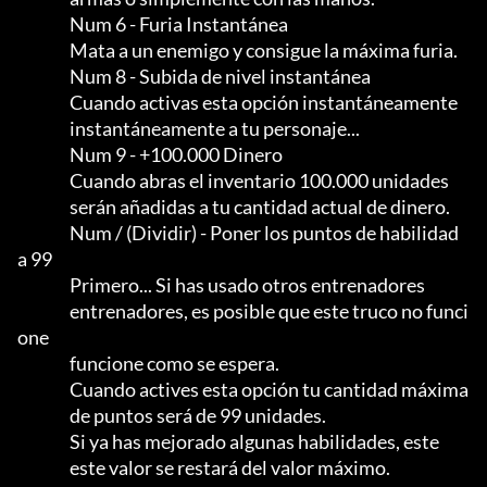
                Num 6 - Furia Instantánea

                Mata a un enemigo y consigue la máxima furia.

                Num 8 - Subida de nivel instantánea

                Cuando activas esta opción instantáneamente

                instantáneamente a tu personaje...

                Num 9 - +100.000 Dinero

                Cuando abras el inventario 100.000 unidades

                serán añadidas a tu cantidad actual de dinero.

                Num / (Dividir) - Poner los puntos de habilidad 
a 99

                Primero... Si has usado otros entrenadores

                entrenadores, es posible que este truco no funci
one

                funcione como se espera.                                    

                Cuando actives esta opción tu cantidad máxima

                de puntos será de 99 unidades.                   

                Si ya has mejorado algunas habilidades, este

                este valor se restará del valor máximo.         
