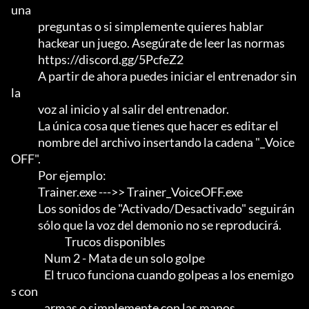
una

             preguntas o si simplemente quieres hablar

             hackear un juego. Asegúrate de leer las normas

             https://discord.gg/5PcfeZ2

             A partir de ahora puedes iniciar el entrenador sin 
la

             voz al inicio y al salir del entrenador.            

             La única cosa que tienes que hacer es editar el

             nombre del archivo insertando la cadena "_Voice
OFF".           

             Por ejemplo:

             Trainer.exe --->> Trainer_VoiceOFF.exe

             Los sonidos de "Activado/Desactivado" seguirán

             sólo que la voz del demonio no se reproducirá.

                          Trucos disponibles

                Num 2 - Mata de un solo golpe

                El truco funciona cuando golpeas a los enemigo
s con

                armas o simplemente con las manos.
