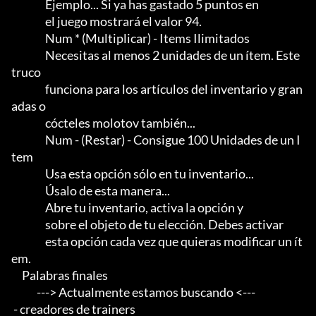
                Ejemplo... Si ya has gastado 5 puntos en

                el juego mostrará el valor 94.

                Num * (Multiplicar) - Items Ilimitados

                Necesitas al menos 2 unidades de un ítem. Este 
truco

                funciona para los artículos del inventario y gran
adas o

                cócteles molotov también...

                Num - (Restar) - Consigue 100 Unidades de un I
tem

                Usa esta opción sólo en tu inventario...            

                Úsalo de esta manera...                                

                Abre tu inventario, activa la opción y

                sobre el objeto de tu elección. Debes activar

                esta opción cada vez que quieras modificar un ít
em.

     Palabras finales

            ---> Actualmente estamos buscando <--- 

 - creadores de trainers 
