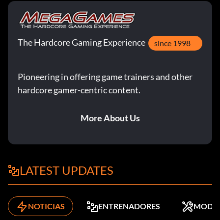
The Hardcore Gaming Experience
since 1998
Pioneering in offering game trainers and other
hardcore gamer-centric content.
More About Us
LATEST UPDATES
NOTICIAS
ENTRENADORES
MODS