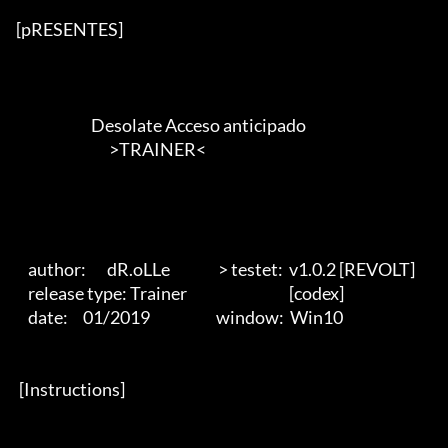
[pRESENTES]

                         Desolate Acceso anticipado

                               >TRAINER<        

    author:       dR.oLLe                > testet:  v1.0.2 [REVOLT]

    release type: Trainer                                  [codex]

    date:     01/2019                      window:  Win10  

 [Instructions] 
