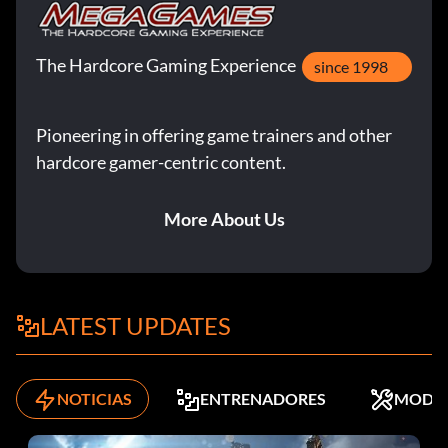
The Hardcore Gaming Experience
since 1998
Pioneering in offering game trainers and other
hardcore gamer-centric content.
More About Us
LATEST UPDATES
NOTICIAS
ENTRENADORES
MODS