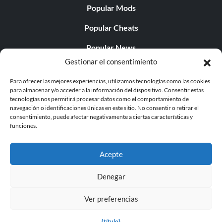
Popular Mods
Popular Cheats
Popular News
Gestionar el consentimiento
Popular Editorials
Para ofrecer las mejores experiencias, utilizamos tecnologías como las cookies
Popular Free Games
para almacenar y/o acceder a la información del dispositivo. Consentir estas
tecnologías nos permitirá procesar datos como el comportamiento de
LATEST UPDATES
navegación o identificaciones únicas en este sitio. No consentir o retirar el
consentimiento, puede afectar negativamente a ciertas características y
funciones.
Does This Hire Mean Anything for Tit...
Acepte
Denegar
© 1998 - 2026 MegaGames.com All rights reserved
Ver preferencias
Privacy Policy
Terms of Service
Manage Cookie
Settings
{título}