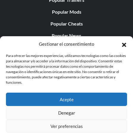
Popular Mods
Popular Cheats
Popular News
Gestionar el consentimiento
Popular Editorials
Para ofrecer las mejores experiencias, utilizamos tecnologías como las cookies
Popular Free Games
para almacenar y/o acceder a la información del dispositivo. Consentir estas
tecnologías nos permitirá procesar datos como el comportamiento de
LATEST UPDATES
navegación o identificaciones únicas en este sitio. No consentir o retirar el
consentimiento, puede afectar negativamente a ciertas características y
funciones.
Does This Hire Mean Anything for Tit...
Acepte
Denegar
© 1998 - 2026 MegaGames.com All rights reserved
Ver preferencias
Privacy Policy
Terms of Service
Manage Cookie