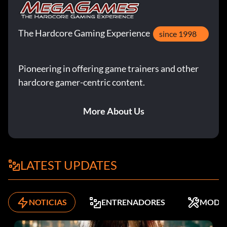
The Hardcore Gaming Experience
since 1998
Pioneering in offering game trainers and other
hardcore gamer-centric content.
More About Us
LATEST UPDATES
NOTICIAS
ENTRENADORES
MODS