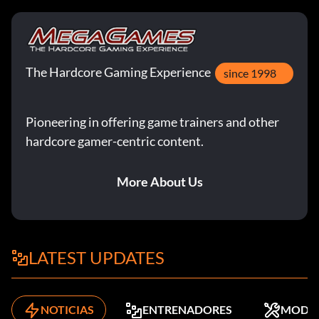
The Hardcore Gaming Experience
since 1998
Pioneering in offering game trainers and other
hardcore gamer-centric content.
More About Us
LATEST UPDATES
NOTICIAS
ENTRENADORES
MODS