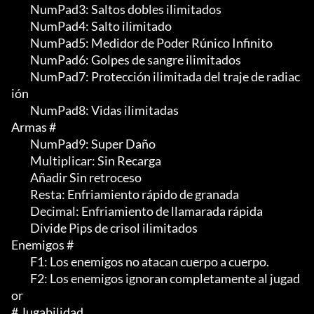
	 NumPad3: Saltos dobles ilimitados

	 NumPad4: Salto ilimitado

	 NumPad5: Medidor de Poder Rúnico Infinito

	 NumPad6: Golpes de sangre ilimitados

	 NumPad7: Protección ilimitada del traje de radiac
ión

	 NumPad8: Vidas ilimitadas

Armas #

	 NumPad9: Super Daño

	 Multiplicar: Sin Recarga

	 Añadir Sin retroceso

	 Resta: Enfriamiento rápido de granada

	 Decimal: Enfriamiento de llamarada rápida

	 Divide Pips de crisol ilimitados

Enemigos #

	 F1: Los enemigos no atacan cuerpo a cuerpo.

	 F2: Los enemigos ignoran completamente al jugad
or

# Jugabilidad
