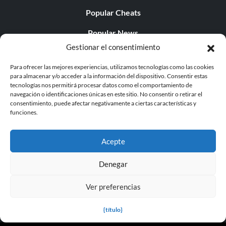
Popular Cheats
Popular News
Gestionar el consentimiento
Popular Editorials
Para ofrecer las mejores experiencias, utilizamos tecnologías como las cookies
Popular Free Games
para almacenar y/o acceder a la información del dispositivo. Consentir estas
tecnologías nos permitirá procesar datos como el comportamiento de
LATEST UPDATES
navegación o identificaciones únicas en este sitio. No consentir o retirar el
consentimiento, puede afectar negativamente a ciertas características y
funciones.
Palworld ya cuenta con dos versiones para móvil
independientes...
Acepte
Denegar
Ver preferencias
© 1998 - 2026 MegaGames.com All rights reserved
Privacy Policy
Terms of Service
Manage Cookie
{título}
Settings