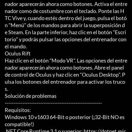
nador aparecerán ahora como botones. Activa el entre
nador como de costumbre con el teclado. Ponte las H
TC Vive y, cuando estés dentro del juego, pulsa el botó
n "Menú" de los mandos para abrir la superposición d
e Steam. En la parte inferior, haz clic en el botón "Escri
torio" y podrás pulsar las opciones del entrenador con 
el mando.

Oculus Rift

Haz clic en el botón "Modo VR". Las opciones del entre
nador aparecerán ahora como botones. Abre el panel 
de control de Oculus y haz clic en "Oculus Desktop". P
ulsa los botones del entrenador para activar los truco
s.

Solución de problemas

-------------------------------------------------------

Requisitos:

Windows 10 v1603 64-Bit o posterior (¡32-Bit NO es 
compatible!)

.NET Core Runtime 3.1 o superior: https://dotnet.mic