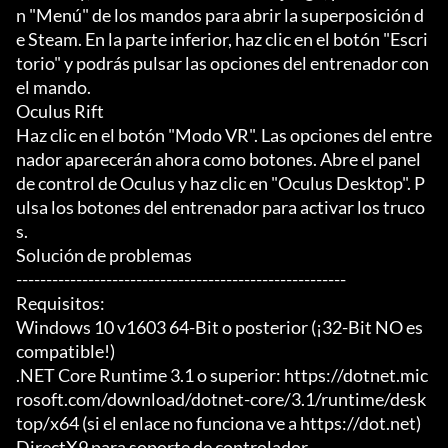
n "Menú" de los mandos para abrir la superposición d
e Steam. En la parte inferior, haz clic en el botón "Escri
torio" y podrás pulsar las opciones del entrenador con 
el mando.

Oculus Rift

Haz clic en el botón "Modo VR". Las opciones del entre
nador aparecerán ahora como botones. Abre el panel 
de control de Oculus y haz clic en "Oculus Desktop". P
ulsa los botones del entrenador para activar los truco
s.

Solución de problemas

-------------------------------------------------------

Requisitos:

Windows 10 v1603 64-Bit o posterior (¡32-Bit NO es 
compatible!)

.NET Core Runtime 3.1 o superior: https://dotnet.mic
rosoft.com/download/dotnet-core/3.1/runtime/desk
top/x64 (si el enlace no funciona ve a https://dot.net)

DirectX9 para soporte de controlador
