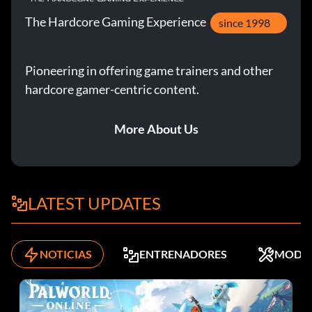
The Hardcore Gaming Experience
since 1998
Pioneering in offering game trainers and other
hardcore gamer-centric content.
More About Us
LATEST UPDATES
NOTICIAS
ENTRENADORES
MODS