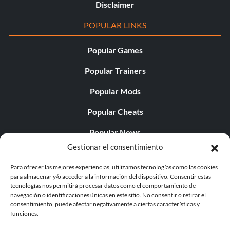
Disclaimer
POPULAR LINKS
Popular Games
Popular Trainers
Popular Mods
Popular Cheats
Popular News
Gestionar el consentimiento
Popular Editorials
Para ofrecer las mejores experiencias, utilizamos tecnologías como las cookies
Popular Free Games
para almacenar y/o acceder a la información del dispositivo. Consentir estas
tecnologías nos permitirá procesar datos como el comportamiento de
LATEST UPDATES
navegación o identificaciones únicas en este sitio. No consentir o retirar el
consentimiento, puede afectar negativamente a ciertas características y
funciones.
Palworld Now Has Two Separate Mobile...