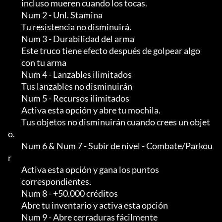
         incluso mueren cuando los tocas.

         Num 2 - Unl. Stamina

         Tu resistencia no disminuirá.

         Num 3 - Durabilidad del arma

         Este truco tiene efecto después de golpear algo

         con tu arma

         Num 4 - Lanzables ilimitados

         Tus lanzables no disminuirán

         Num 5 - Recursos ilimitados

         Activa esta opción y abre tu mochila.                       

         Tus objetos no disminuirán cuando crees un objet
o.

         Num 6 & Num 7 - Subir de nivel - Combate/Parkou
r

         Activa esta opción y gana los puntos

         correspondientes.

         Num 8 - +50.000 créditos

         Abre tu inventario y activa esta opción

         Num 9 - Abre cerraduras fácilmente
