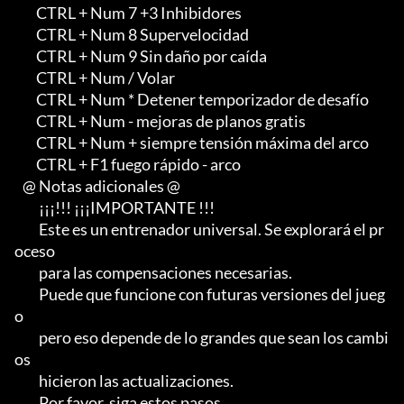
        CTRL + Num 7 +3 Inhibidores

        CTRL + Num 8 Supervelocidad

        CTRL + Num 9 Sin daño por caída

        CTRL + Num / Volar

        CTRL + Num * Detener temporizador de desafío

        CTRL + Num - mejoras de planos gratis

        CTRL + Num + siempre tensión máxima del arco

        CTRL + F1 fuego rápido - arco

   @ Notas adicionales @

         ¡¡¡!!! ¡¡¡IMPORTANTE !!!

         Este es un entrenador universal. Se explorará el pr
oceso

         para las compensaciones necesarias.                                        

         Puede que funcione con futuras versiones del jueg
o

         pero eso depende de lo grandes que sean los cambi
os

         hicieron las actualizaciones.

         Por favor, siga estos pasos
