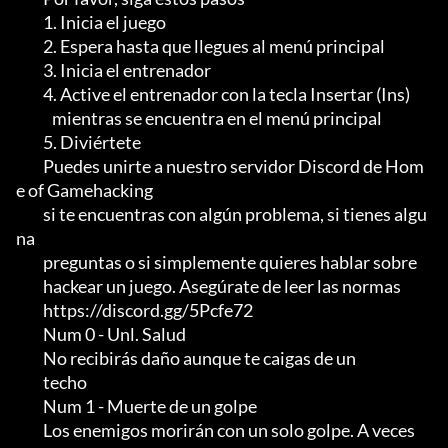
         1. Inicia el juego

         2. Espera hasta que llegues al menú principal

         3. Inicia el entrenador

         4. Active el entrenador con la tecla Insertar (Ins)

            mientras se encuentra en el menú principal

         5. Diviértete

         Puedes unirte a nuestro servidor Discord de Hom
e of Gamehacking

         si te encuentras con algún problema, si tienes algu
na

         preguntas o si simplemente quieres hablar sobre

         hackear un juego. Asegúrate de leer las normas

         https://discord.gg/5Pcfe72

         Num 0 - Unl. Salud

         No recibirás daño aunque te caigas de un

         techo

         Num 1 - Muerte de un golpe

         Los enemigos morirán con un solo golpe. A veces
