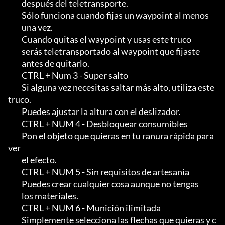
         después del teletransporte.

         Sólo funciona cuando fijas un waypoint al menos

         una vez.                                                          

         Cuando quitas el waypoint y usas este truco

         serás teletransportado al waypoint que fijaste

         antes de quitarlo.

         CTRL + Num 3 - Super salto

         Si alguna vez necesitas saltar más alto, utiliza este 
truco.                   

         Puedes ajustar la altura con el deslizador.

         CTRL + NUM 4 - Desbloquear consumibles

         Pon el objeto que quieras en tu ranura rápida para 
ver

         el efecto.

         CTRL + NUM 5 - Sin requisitos de artesanía

         Puedes crear cualquier cosa aunque no tengas

         los materiales.

         CTRL + NUM 6 - Munición ilimitada

         Simplemente selecciona las flechas que quieras y c