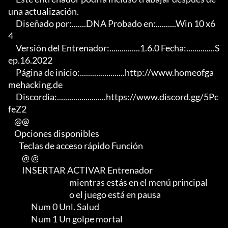
una actualización.

     Diseñado por:.......DNA Probado en:..........Win 10 x6
4

     Versión del Entrenador:...............1.6.0 Fecha:..............S
ep.16.2022

     Página de inicio:......................http://www.homeofga
mehacking.de

     Discordia:........................https://www.discord.gg/5Pc
feZ2

    @@

    Opciones disponibles

       Teclas de acceso rápido Función

         @ @

         INSERTAR ACTIVAR Entrenador

                                        mientras estás en el menú principal

                                        o el juego está en pausa

               Num 0 Unl. Salud

               Num 1 Un golpe mortal
