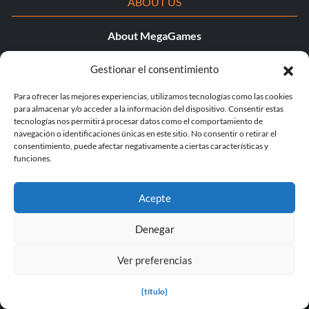
ABOUT US
About MegaGames
Contact us
Gestionar el consentimiento
Disclaimer
Para ofrecer las mejores experiencias, utilizamos tecnologías como las cookies
para almacenar y/o acceder a la información del dispositivo. Consentir estas
POPULAR LINKS
tecnologías nos permitirá procesar datos como el comportamiento de
navegación o identificaciones únicas en este sitio. No consentir o retirar el
consentimiento, puede afectar negativamente a ciertas características y
Popular Games
funciones.
Popular Trainers
Acepte
Popular Mods
Denegar
Popular Cheats
Ver preferencias
Popular News
Popular Editorials
{título}