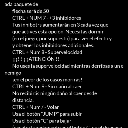
ada paquete de

         flecha será de 50

         CTRL + NUM 7 - +3 inhibidores

         Tus inhibotrs aumentarán en 3 cada vez que

         que actives esta opción. Necesitas dormir

         (en el juego, por supuesto) para ver el efecto y

         y obtener los inhibidores adicionales.

         CTRL + Num 8 - Supervelocidad

         ¡¡¡!!! ¡¡¡ATENCIÓN !!!                                                  

         No uses la supervelocidad mientras derribas a un e
nemigo

         ¡en el peor de los casos morirás!

         CTRL + Num 9 - Sin daño al caer

         No recibirás ningún daño al caer desde

         distancia.

         CTRL + Num / - Volar

         Usa el botón "JUMP" para subir

         Usa el botón "C" para bajar

         (desafortunadamente es el botón C, no el de agach