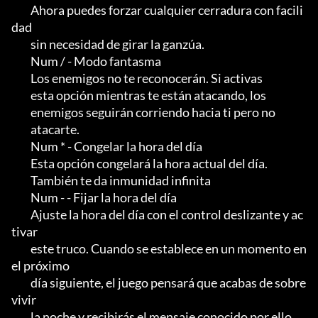
         Ahora puedes forzar cualquier cerradura con facili
dad

         sin necesidad de girar la ganzúa.

         Num / - Modo fantasma

         Los enemigos no te reconocerán. Si activas

         esta opción mientras te están atacando, los

         enemigos seguirán corriendo hacia ti pero no

         atacarte.

         Num * - Congelar la hora del día

         Esta opción congelará la hora actual del día.               

         También te da inmunidad infinita

         Num - - Fijar la hora del día

         Ajuste la hora del día con el control deslizante y ac
tivar

         este truco. Cuando se establece en un momento en 
el próximo

         día siguiente, el juego pensará que acabas de sobre
vivir

         la noche y recibirás el mensaje conocido por ello.                  
