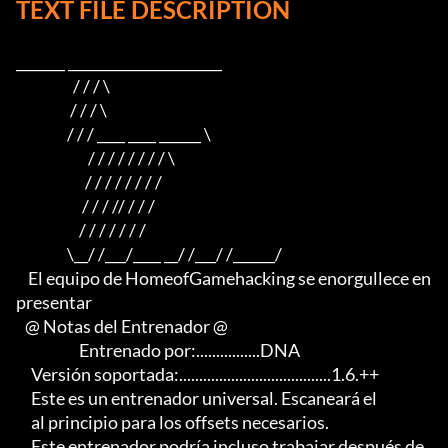
TEXT FILE DESCRIPTION
_______ ______________________

                   / / / \

                  / / / \

                 / / / ____ ____ ______ \

                        / / / / / / / / \

                       / / / / / / / /

                      / / / // / / /

                     / / / / / / /

                 \__/ /___/____ __/ /___/ /______/

    El equipo de HomeofGamehacking se enorgullece en 
presentar

   @ Notas del Entrenador @

                     Entrenado por:................DNA

     Versión soportada:......................................1.6.++

     Este es un entrenador universal. Escaneará el

     al principio para los offsets necesarios.                             

     Este entrenador podría incluso trabajar después de 