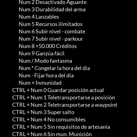
               Num 2 Desactivado Aguante

               Num 3 Durabilidad del arma

               Num 4 Lanzables

               Num 5 Recursos ilimitados

               Num 6 Subir nivel - combate

               Num 7 Subir nivel - parkour

               Num 8 +50.000 Créditos

               Num 9 Ganzúa fácil

               Num / Modo fantasma

               Num * Congelar la hora del día

               Num - Fijar hora del día

               Num + Inmunidad

        CTRL + Num 0 Guardar posición actual

        CTRL + Num 1 Teletransportarse a posición

        CTRL + Num 2 Teletransportarse a waypoint

        CTRL + Num 3 Super salto

        CTRL + Num 4 No consumibles

        CTRL + Num 5 Sin requisitos de artesanía

        CTRL + Num 6 Sin mun. Munición
