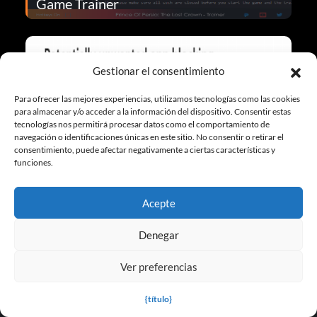
Game Trainer
Gestionar el consentimiento
Para ofrecer las mejores experiencias, utilizamos tecnologías como las cookies
para almacenar y/o acceder a la información del dispositivo. Consentir estas
tecnologías nos permitirá procesar datos como el comportamiento de
navegación o identificaciones únicas en este sitio. No consentir o retirar el
consentimiento, puede afectar negativamente a ciertas características y
¿Son seguros los entrenadores de
funciones.
juegos?
Acepte
More FAQ
Denegar
Ver preferencias
{título}