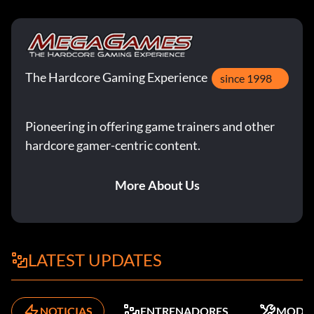
The Hardcore Gaming Experience
since 1998
Pioneering in offering game trainers and other
hardcore gamer-centric content.
More About Us
LATEST UPDATES
NOTICIAS
ENTRENADORES
MODS