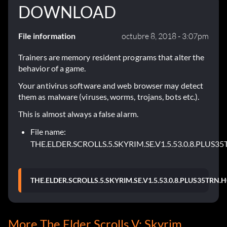
DOWNLOAD
File information
octubre 8, 2018 - 3:07pm
Trainers are memory resident programs that alter the
behavior of a game.
Your antivirus software and web browser may detect
them as malware (viruses, worms, trojans, bots etc.).
This is almost always a false alarm.
File name:
THE.ELDER.SCROLLS.5.SKYRIM.SE.V1.5.53.0.8.PLUS3
THE.ELDER.SCROLLS.5.SKYRIM.SE.V1.5.53.0.8.PLUS35TRN.
More The Elder Scrolls V: Skyrim