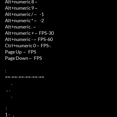
 Alt+numeric 8 ~    

 Alt+numeric 9 ~    

 Alt+numeric / ~    -1 

 Alt+numeric * ~    -2 

 Alt+numeric . ~        

 Alt+numeric + ~  FPS-30

 Alt+numeric - ~  FPS-60 

 Ctrl+numeric 0 ~  FPS-.

 Page Up  ~   FPS

 Page Down ~   FPS

 : 

 ==-==-==-==-==-== 

         . 

   ,  . 

         .

  : 

 1 -    ,      
