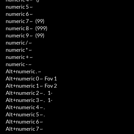
 numeric 5 ~  

 numeric 6 ~  

 numeric 7 ~   (99)

 numeric 8 ~   (999)

 numeric 9 ~   (99)

 numeric / ~   

 numeric * ~         

 numeric + ~  

 numeric - ~  

 Alt+numeric . ~ 

 Alt+numeric 0 ~  Fov 1  

 Alt+numeric 1 ~  Fov 2   

 Alt+numeric 2 ~ .   1-  

 Alt+numeric 3 ~ .   1-  

 Alt+numeric 4 ~ .   

 Alt+numeric 5 ~ .  

 Alt+numeric 6 ~   

 Alt+numeric 7 ~   
