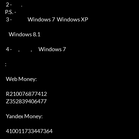
 2 -          .

P.S. -        

 3 -                 Windows 7  Windows XP

    Windows 8.1 

 4 -       ,            ,       Windows 7

:

 Web Money:

 R210076877412

 Z352839406477

 Yandex Money:

 410011733447364