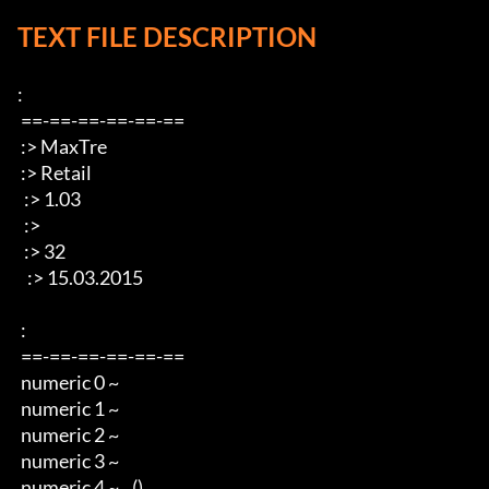
TEXT FILE DESCRIPTION
: 

 ==-==-==-==-==-== 

 :> MaxTre 

 :> Retail 

  :> 1.03

  :>  

  :> 32

   :> 15.03.2015 

 : 

 ==-==-==-==-==-== 

 numeric 0 ~   

 numeric 1 ~  

 numeric 2 ~  

 numeric 3 ~  

 numeric 4 ~    ()
