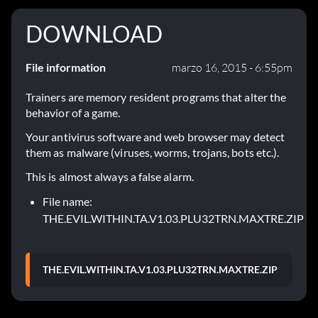
DOWNLOAD
File information
marzo 16, 2015 - 6:55pm
Trainers are memory resident programs that alter the
behavior of a game.
Your antivirus software and web browser may detect
them as malware (viruses, worms, trojans, bots etc.).
This is almost always a false alarm.
File name:
THE.EVIL.WITHIN.TA.V1.03.PLU32TRN.MAXTRE.ZIP
THE.EVIL.WITHIN.TA.V1.03.PLU32TRN.MAXTRE.ZIP