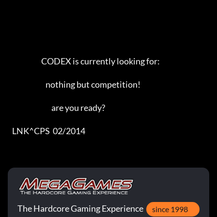
                       CODEX is currently looking for:

                          nothing but competition!

                              are you ready?

   LNK^CPS  02/2014
The Hardcore Gaming Experience
since 1998