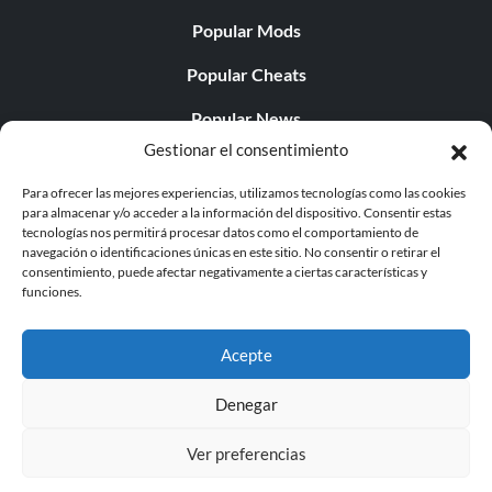
Popular Mods
Popular Cheats
Popular News
Gestionar el consentimiento
Popular Editorials
Para ofrecer las mejores experiencias, utilizamos tecnologías como las cookies
Popular Free Games
para almacenar y/o acceder a la información del dispositivo. Consentir estas
tecnologías nos permitirá procesar datos como el comportamiento de
LATEST UPDATES
navegación o identificaciones únicas en este sitio. No consentir o retirar el
consentimiento, puede afectar negativamente a ciertas características y
funciones.
Palworld ya cuenta con dos versiones para móvil
independientes...
Acepte
Denegar
Ver preferencias
© 1998 - 2026 MegaGames.com All rights reserved