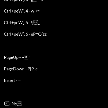
Ctrl+peW[. 4 - w_

Ctrl+peW[. 5 - !j_

Ctrl+peW[. 6 - eP^Q{zz

PageUp - ~^

PageDown - P[9_e

Insert - ~

laNy
