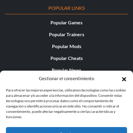
POPULAR LINKS
Popular Games
Popular Trainers
Popular Mods
Popular Cheats
Popular News
Gestionar el consentimiento
Popular Editorials
Para ofrecer las mejores experiencias, utilizamos tecnologías como las cookies
Popular Free Games
para almacenar y/o acceder a la información del dispositivo. Consentir estas
tecnologías nos permitirá procesar datos como el comportamiento de
LATEST UPDATES
navegación o identificaciones únicas en este sitio. No consentir o retirar el
consentimiento, puede afectar negativamente a ciertas características y
funciones.
Does This Hire Mean Anything for Tit...