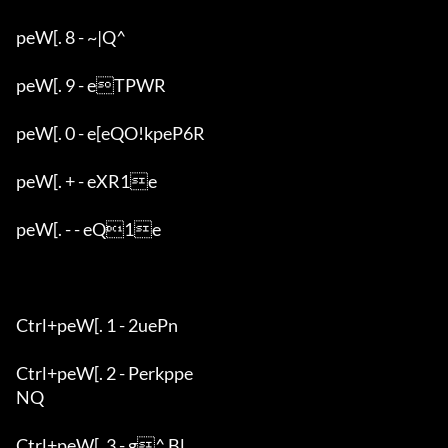
peW[. 8 - ~|Q^

peW[. 9 - eTPWR

peW[. 0 - e[eQO!kpeP6R

peW[. + - eXR1e

peW[. - - eQ1e

Ctrl+peW[. 1 - 2uePn

Ctrl+peW[. 2 - Perkppe

NQ

Ctrl+peW[. 3 - g^ Bl
