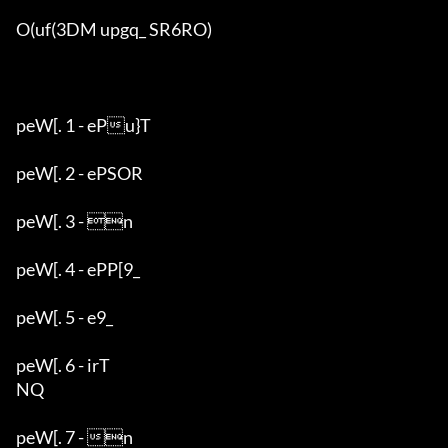
O(uf(3DM upgq_ SR6RO)

peW[. 1 - ePu}T

peW[. 2 - ePSOR

peW[. 3 - n

peW[. 4 - ePP[9_

peW[. 5 - e9_

peW[. 6 - irT

NQ

peW[. 7 - n
