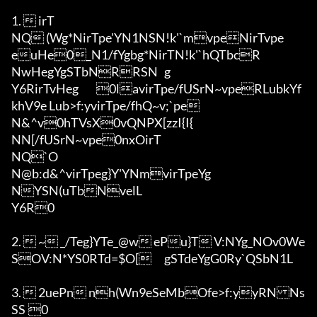
1.  irT

NQ (Wg*NirTpe'YN1NSN!k'`mvpeNirTvpe
euHe0_N1/fYgbg*NirTN!k'`hQTbcR

NwHegYgSTbNRRSN	g

Y6RirTvHeg	0lavirTpe/fUSrN~vpeRLubkYf
khV9e Lub>f:yvirTpe/fhQ~v;`pe

N&^v0hTVsX0vQNPX[zzI{I{	

NN[/fUSrN~vpe0nxOirT

NQ`O

N@b:d&^virTpeg}Y'YNmvirTpeYg

NYSN(uTbNvelL

Y6R0

2.  ~ _/Teg}YTe_@w ePu}T V:NYg_NOv0We
SOV:N*YS0RTd=$O[	gSTdeYgG0Ry`QSbN1L	

3.  2uePn nh(Wn9eSeMbOfe>f:yyRNNs
SS	0
