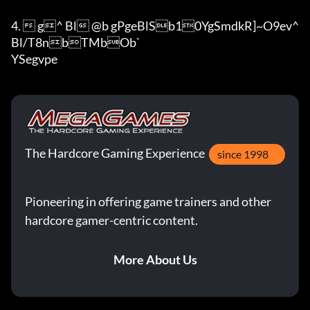
4.  g^ Bl @b	gPgeBlSb10YgSmdkR]~O9ev^ 
Bl/T8nbTMbOb`

YSegvpe
The Hardcore Gaming Experience
since 1998
Pioneering in offering game trainers and other
hardcore gamer-centric content.
More About Us