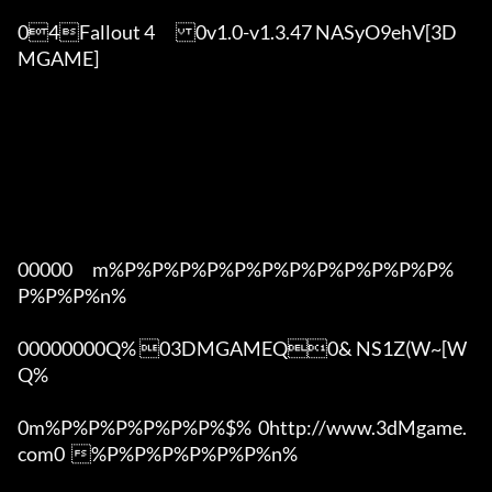
04Fallout 4	0v1.0-v1.3.47 NASyO9ehV[3D
MGAME]

00000      m%P%P%P%P%P%P%P%P%P%P%P%P%
P%P%P%n%

00000000Q% 03DMGAMEQ0& NS1Z(W~[W  
Q%

0m%P%P%P%P%P%P%$%  0http://www.3dMgame.
com0  %P%P%P%P%P%P%n%
