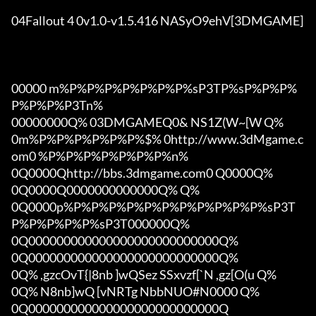
04Fallout 4 0v1.0-v1.5.416 NASyO9ehV[3DMGAME]

00000 m%P%P%P%P%P%P%P%sP3TP%sP%P%P%
P%P%P%P3Tn%

00000000Q% 03DMGAMEQ0& NS1Z(W~[W Q%

0m%P%P%P%P%P%P%$% 0http://www.3dMgame.c
om0 %P%P%P%P%P%P%P%n%

0Q0000Qhttp://bbs.3dmgame.com0 Q0000Q%

0Q0000Q0000000000000Q% Q%

0Q0000p%P%P%P%P%P%P%P%P%P%P%P%sP3T
P%P%P%P%P%sP3T000000Q%

0Q000000000000000000000000000Q%

0Q000000000000000000000000000Q%

0Q% ,gzcOvT{|8nb ]wQSez SSxvzf[`N ,gz[O(u Q%

0Q% N8nb]wQ [vNRTg NbbNUO#N0000 Q%

0Q000000000000000000000000000Q
