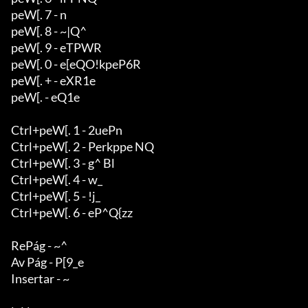
peW[. 7 - n

peW[. 8 - ~|Q^

peW[. 9 - eTPWR

peW[. 0 - e[eQO!kpeP6R

peW[. + - eXR1e

peW[. - eQ1e

Ctrl+peW[. 1 - 2uePn

Ctrl+peW[. 2 - Perkppe NQ

Ctrl+peW[. 3 - g^ Bl

Ctrl+peW[. 4 - w_

Ctrl+peW[. 5 - !j_

Ctrl+peW[. 6 - eP^Q{zz

RePág - ~^

Av Pág - P[9_e

Insertar - ~
