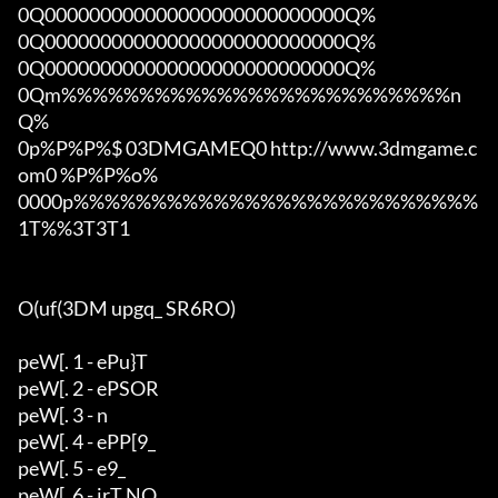
0Q000000000000000000000000000Q%

0Q000000000000000000000000000Q%

0Q000000000000000000000000000Q%

0Qm%%%%%%%%%%%%%%%%%%%%%%%%%n
Q%

0p%P%P%$ 03DMGAMEQ0 http://www.3dmgame.c
om0 %P%P%o%

0000p%%%%%%%%%%%%%%%%%%%%%%%%%%
1T%%3T3T1

O(uf(3DM upgq_ SR6RO)

peW[. 1 - ePu}T

peW[. 2 - ePSOR

peW[. 3 - n

peW[. 4 - ePP[9_

peW[. 5 - e9_

peW[. 6 - irT NQ
