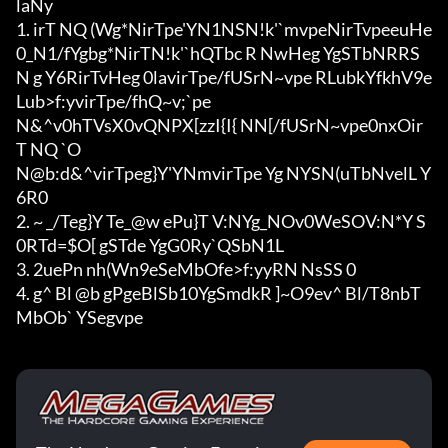
laNy

1. irT NQ (Wg*NirTpe'YN1NSN!k'`mvpeNirTvpeeuHe
0_N1/fYgbg*NirTN!k'`hQTbc R NwHeg YgSTbNRRS
N g Y6RirTvHeg 0lavirTpe/fUSrN~vpe RLubkYfkhV9e 
Lub>f:yvirTpe/fhQ~v;`pe

N&^v0hTVsX0vQNPX[zzI{I{ NN[/fUSrN~vpe0nxOir
T NQ `O

N@b:d&^virTpeg}Y'YNmvirTpe Yg NYSN(uTbNvelL Y
6R0

2. ~ _/Teg}Y Te_@w ePu}T V:NYg_NOv0WeSOV:N*Y S
0RTd=$O[ gSTde YgG0Ry`QSbN1L

3. 2uePn nh(Wn9eSeMbOfe>f:yyRN NsSS 0

4. g^ Bl @b gPgeBlSb10YgSmdkR ]~O9ev^ Bl/T8nbT
MbOb` YSegvpe