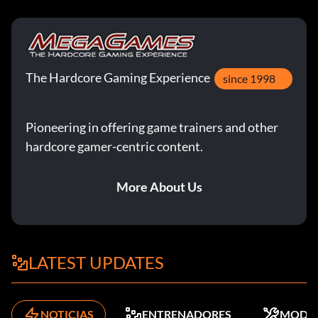
The Hardcore Gaming Experience
since 1998
Pioneering in offering game trainers and other
hardcore gamer-centric content.
More About Us
LATEST UPDATES
NOTICIAS
ENTRENADORES
MODS