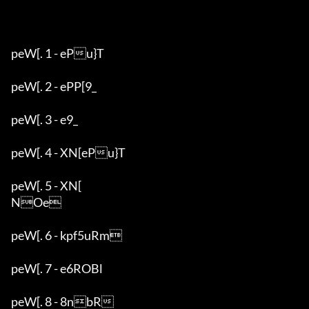
peW[. 1 - ePu}T

peW[. 2 - ePP[9_

peW[. 3 - e9_

peW[. 4 - XN[ePu}T

peW[. 5 - XN[

NOe

peW[. 6 - kpf5uRm

peW[. 7 - e6ROBl

peW[. 8 - 8nbR
