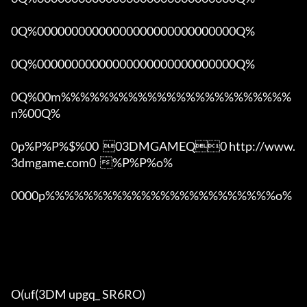
0Q%00000000000000000000000000000Q%

0Q%00000000000000000000000000000Q%

0Q%00m%%%%%%%%%%%%%%%%%%%%%%%%
n%00Q%

0p%P%P%$%00  03DMGAMEQ0 http://www.
3dmgame.com0  %P%P%o%

0000p%%%%%%%%%%%%%%%%%%%%%%%%o% 

O(uf(3DM upgq_ SR6RO)
