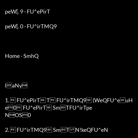
peW[. 9 - FU^ePirT

peW[. 0 - FU^irTMQ9

Home - SmhQ

laNy

1.  FU^ePirT T FU^irTMQ9 (WeQFU^euH
e0 FU^ePirT SmTFU^irTpe

NOS0

2.  FU^irTMQ9 SmTN!keQFU^eN