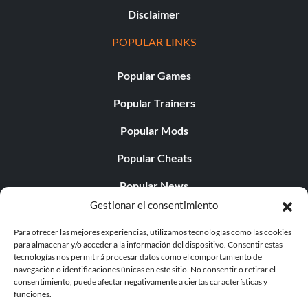
Disclaimer
POPULAR LINKS
Popular Games
Popular Trainers
Popular Mods
Popular Cheats
Popular News
Gestionar el consentimiento
Popular Editorials
Para ofrecer las mejores experiencias, utilizamos tecnologías como las cookies
Popular Free Games
para almacenar y/o acceder a la información del dispositivo. Consentir estas
tecnologías nos permitirá procesar datos como el comportamiento de
LATEST UPDATES
navegación o identificaciones únicas en este sitio. No consentir o retirar el
consentimiento, puede afectar negativamente a ciertas características y
funciones.