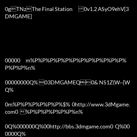
0gTNzThe Final Station	0v1.2 ASyO9ehV[3
DMGAME]

00000      m%P%P%P%P%P%P%P%P%P%P%P%P%
P%P%P%n%

00000000Q% 03DMGAMEQ0& NS1Z(W~[W  
Q%

0m%P%P%P%P%P%P%$%  0http://www.3dMgame.
com0  %P%P%P%P%P%P%n%

0Q%000000Q%00http://bbs.3dmgame.com0  Q%00
0000Q%
