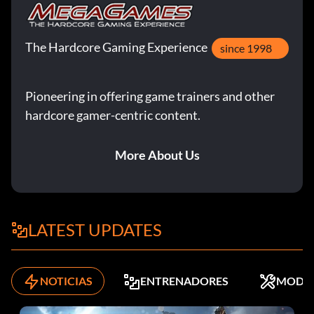
The Hardcore Gaming Experience
since 1998
Pioneering in offering game trainers and other
hardcore gamer-centric content.
More About Us
LATEST UPDATES
NOTICIAS
ENTRENADORES
MODS