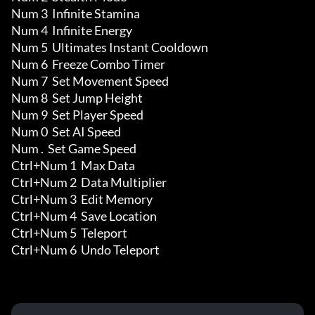
Num 3  Infinite Stamina

Num 4  Infinite Energy

Num 5  Ultimates Instant Cooldown

Num 6  Freeze Combo Timer

Num 7  Set Movement Speed

Num 8  Set Jump Height

Num 9  Set Player Speed

Num 0  Set AI Speed

Num .  Set Game Speed

Ctrl+Num 1  Max Data 

Ctrl+Num 2  Data Multiplier

Ctrl+Num 3  Edit Memory 

Ctrl+Num 4  Save Location

Ctrl+Num 5  Teleport

Ctrl+Num 6  Undo Teleport