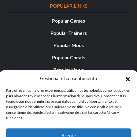
POPULAR LINKS
Popular Games
Popular Trainers
Popular Mods
Popular Cheats
Popular News
Gestionar el consentimiento
Popular Editorials
Para ofrecer las mejores experiencias, utilizamos tecnologías como las cookies
Popular Free Games
para almacenar y/o acceder a la información del dispositivo. Consentir estas
tecnologías nos permitirá procesar datos como el comportamiento de
LATEST UPDATES
navegación o identificaciones únicas en este sitio. No consentir o retirar el
consentimiento, puede afectar negativamente a ciertas características y
funciones.
Does This Hire Mean Anything for Tit...
Acepte