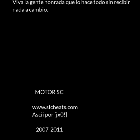
	Viva la gente honrada que lo hace todo sin recibir

	nada a cambio.

                                MOTOR SC

                             www.sicheats.com

                             Ascii por [jx0!]

                                 2007-2011
