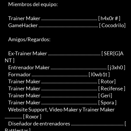
    Miembros del equipo:

    Trainer Maker ................................................ [ h4x0r # ]

    GameHacker ................................................... [ Cocodrilo]

    Amigos/Regardos:

    Ex-Trainer Maker ............................................. [ SER[G]A
NT ]

    Entrenador Maker ................................................ [ j3xh0 ]

    Formador ................................................ [ l0wb1t ]

    Trainer Maker ................................................ [ Rotor]

    Trainer Maker ................................................ [ Recifense ]

    Trainer Maker ................................................ [ Geri]

    Trainer Maker ................................................ [ Spora ]

    Website Support, Video Maker y Trainer Maker 
............... [ Roxor ]

    Diseñador de entrenadores ............................................. [ 
Battlestar ]
