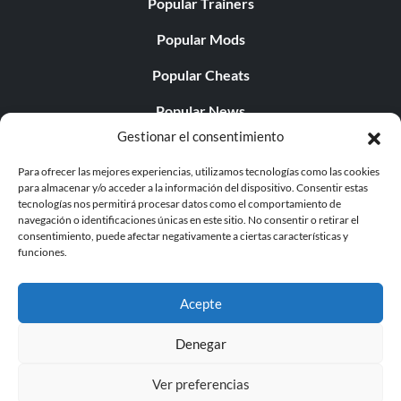
Popular Trainers
Popular Mods
Popular Cheats
Popular News
Gestionar el consentimiento
Popular Editorials
Para ofrecer las mejores experiencias, utilizamos tecnologías como las cookies
Popular Free Games
para almacenar y/o acceder a la información del dispositivo. Consentir estas
tecnologías nos permitirá procesar datos como el comportamiento de
LATEST UPDATES
navegación o identificaciones únicas en este sitio. No consentir o retirar el
consentimiento, puede afectar negativamente a ciertas características y
funciones.
Does This Hire Mean Anything for Tit...
Acepte
Denegar
© 1998 - 2026 MegaGames.com All rights reserved
Ver preferencias
Privacy Policy
Terms of Service
Manage Cookie