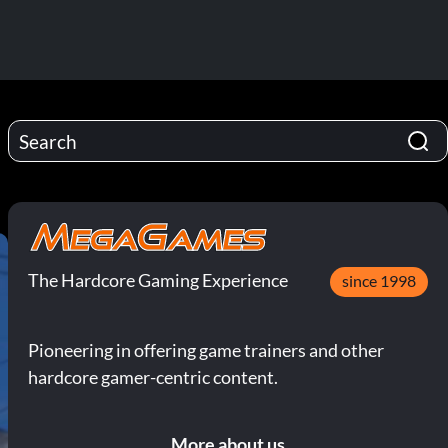
The Hardcore Gaming Experience
since 1998
Pioneering in offering game trainers and other
hardcore gamer-centric content.
More about us