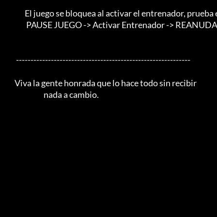
                 El juego se bloquea al activar el entrenador, prueba estos pasos.

                  PAUSE JUEGO -> Activar Entrenador -> REANUDAR JUEGO.

           ------------------------------------------------------------

          Viva la gente honrada que lo hace todo sin recibir

                              nada a cambio.
