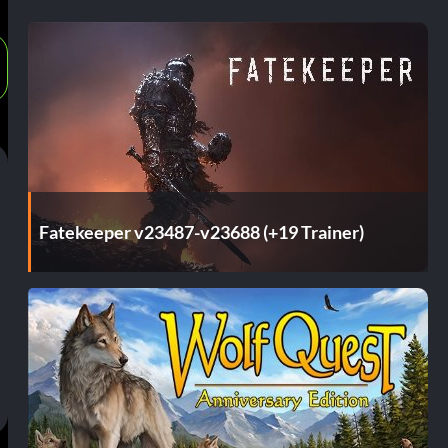
Fatekeeper v23487-v23688 (+19 Trainer)