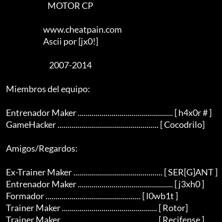
                                MOTOR CP

                             www.cheatpain.com

                             Ascii por [jx0!]

                                 2007-2014

    Miembros del equipo:

    Entrenador Maker ................................................ [ h4x0r # ]

    GameHacker ................................................... [ Cocodrilo]

    Amigos/Regardos:

    Ex-Trainer Maker ............................................. [ SER[G]ANT ]

    Entrenador Maker ................................................ [ j3xh0 ]

    Formador ................................................ [ l0wb1t ]

    Trainer Maker ................................................ [ Rotor]

    Trainer Maker ................................................ [ Recifense ]
