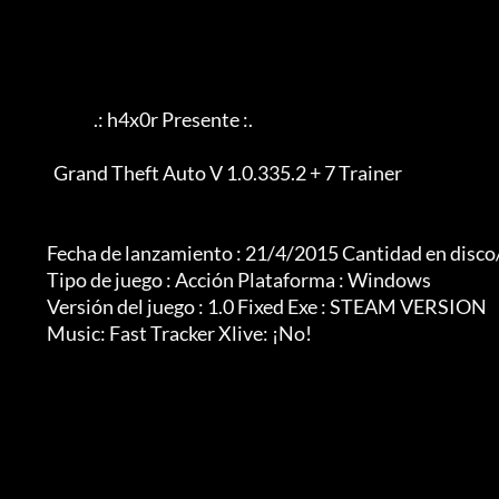
                            .: h4x0r Presente :.

                Grand Theft Auto V 1.0.335.2 + 7 Trainer

              Fecha de lanzamiento : 21/4/2015 Cantidad en disco/Formato : 1 rar

              Tipo de juego : Acción Plataforma : Windows

              Versión del juego : 1.0 Fixed Exe : STEAM VERSION

              Music: Fast Tracker Xlive: ¡No!
