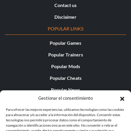
Contact us
Disclaimer
POPULAR LINKS
Popular Games
Popular Trainers
Popular Mods
Popular Cheats
Popular News
Gestionar el consentimiento
Popular Editorials
Para ofrecer las mejores experiencias, utilizamos tecnologías como las cookies
Popular Free Games
para almacenar y/o acceder a la información del dispositivo. Consentir estas
tecnologías nos permitirá procesar datos como el comportamiento de
LATEST UPDATES
navegación o identificaciones únicas en este sitio. No consentir o retirar el
consentimiento, puede afectar negativamente a ciertas características y