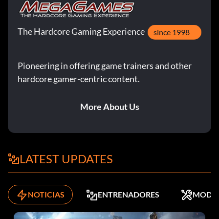
The Hardcore Gaming Experience
since 1998
Pioneering in offering game trainers and other
hardcore gamer-centric content.
More About Us
LATEST UPDATES
NOTICIAS
ENTRENADORES
MODS