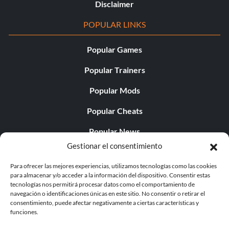
Disclaimer
POPULAR LINKS
Popular Games
Popular Trainers
Popular Mods
Popular Cheats
Popular News
Gestionar el consentimiento
Popular Editorials
Para ofrecer las mejores experiencias, utilizamos tecnologías como las cookies
Popular Free Games
para almacenar y/o acceder a la información del dispositivo. Consentir estas
tecnologías nos permitirá procesar datos como el comportamiento de
LATEST UPDATES
navegación o identificaciones únicas en este sitio. No consentir o retirar el
consentimiento, puede afectar negativamente a ciertas características y
funciones.
Gothic 1 Remake Players Get a Long L...