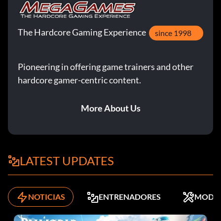
The Hardcore Gaming Experience
since 1998
Pioneering in offering game trainers and other
hardcore gamer-centric content.
More About Us
LATEST UPDATES
NOTICIAS
ENTRENADORES
MODS