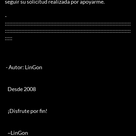
seguir su solicitud realizada por apoyarme.

- 
:::::::::::::::::::::::::::::::::::::::::::::::::::::::::::::::::::::::::::::::::::
:::::::::::::::::::::::::::::::::::::::::::::::::::::::::::::::::::::::::::::::::::
:::::

 - Autor: LinGon

   Desde 2008

   ¡Disfrute por fin!

   ~LinGon
