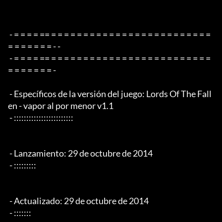
 - = = = = == = = = = = = = = = = = = = = = = = = = = = = = = = 
= = = = = = = - -

 - = = = = == = = = = = = = = = = = = = = = = = = = = = = = = = 
= = = = = = = -

 - Específicos de la versión del juego: Lords Of The Fall
en - vapor al por menor v1.1

 - ::::::::::::::::::::::::

 - Lanzamiento: 29 de octubre de 2014

 - :::::::::

 - Actualizado: 29 de octubre de 2014

 - :::::::
