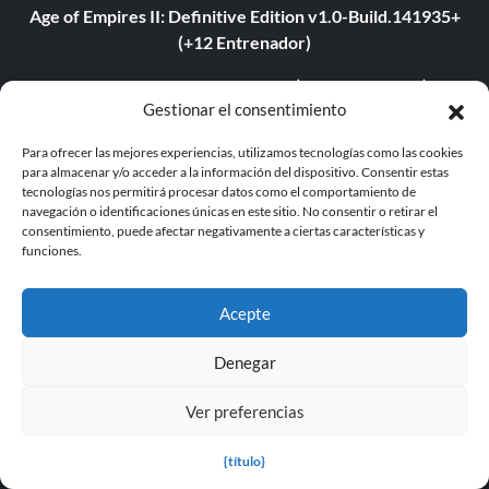
Age of Empires II: Definitive Edition v1.0-Build.141935+
(+12 Entrenador)
The Last of Us Parte I v1.1.4.0 (+12 Entrenador)
Gestionar el consentimiento
The Last of Us Parte II v1.3.10430.0406 (+12 Entrenador)
Para ofrecer las mejores experiencias, utilizamos tecnologías como las cookies
Myth of Empires v1.9.3-v1.102.0+ (+33 Entrenador)
para almacenar y/o acceder a la información del dispositivo. Consentir estas
tecnologías nos permitirá procesar datos como el comportamiento de
navegación o identificaciones únicas en este sitio. No consentir o retirar el
Euro Truck Simulator 2 v1.54.1.0s (+7 Trainer)
consentimiento, puede afectar negativamente a ciertas características y
funciones.
VOIN v0.2.0+ (+4 Entrenador)
Blade Abyss v1.0 (+5 Entrenador)
Acepte
Grand Theft Auto V v1.0.3407.0 (+12 Entrenador)
Denegar
Ver preferencias
ABOUT US
{título}
About MegaGames