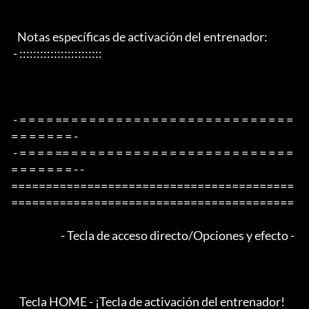
   Notas específicas de activación del entrenador:

 - ::::::::::::::::::::::::

 - = = = = == = = = = = = = = = = = = = = = = = = = = = = = = = 
= = = = = = = -

 - = = = = == = = = = = = = = = = = = = = = = = = = = = = = = = 
= = = = = = = - -

=========================================
=========================================

                        - Tecla de acceso directo/Opciones y efecto -

    Tecla HOME - ¡Tecla de activación del entrenador!
