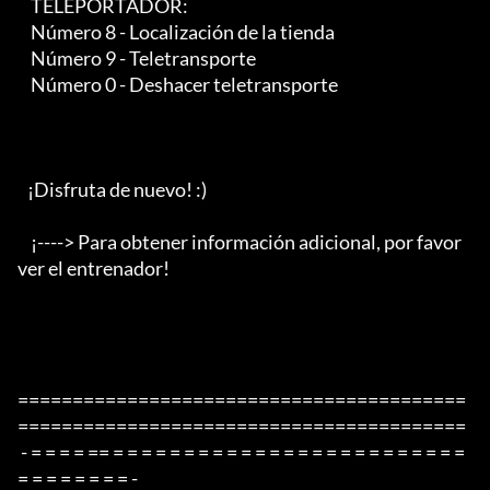
    TELEPORTADOR:

    Número 8 - Localización de la tienda

    Número 9 - Teletransporte

    Número 0 - Deshacer teletransporte

   ¡Disfruta de nuevo! :)

    ¡----> Para obtener información adicional, por favor 
ver el entrenador!

=========================================
=========================================

 - = = = = == = = = = = = = = = = = = = = = = = = = = = = = = = 
= = = = = = = = -
