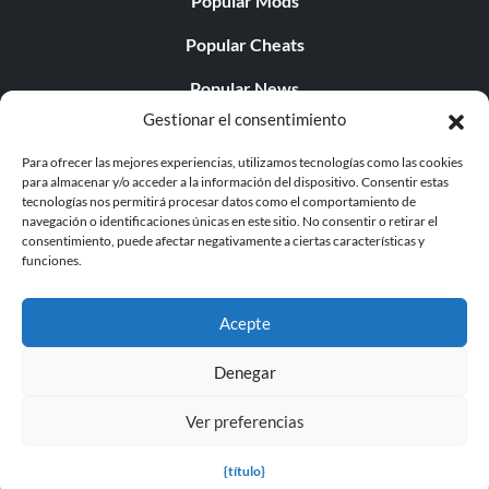
Popular Mods
Popular Cheats
Popular News
Gestionar el consentimiento
Popular Editorials
Para ofrecer las mejores experiencias, utilizamos tecnologías como las cookies
Popular Free Games
para almacenar y/o acceder a la información del dispositivo. Consentir estas
tecnologías nos permitirá procesar datos como el comportamiento de
LATEST UPDATES
navegación o identificaciones únicas en este sitio. No consentir o retirar el
consentimiento, puede afectar negativamente a ciertas características y
funciones.
Does This Hire Mean Anything for Tit...
Acepte
Denegar
© 1998 - 2026 MegaGames.com All rights reserved
Ver preferencias
Privacy Policy
Terms of Service
Manage Cookie
Settings
{título}