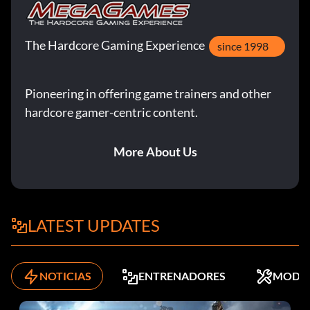
The Hardcore Gaming Experience
since 1998
Pioneering in offering game trainers and other
hardcore gamer-centric content.
More About Us
LATEST UPDATES
NOTICIAS
ENTRENADORES
MODS