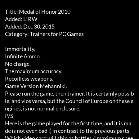
Title: Medal of Honor 2010

Added: LIRW

Added: Dec 30. 2015

Category: Trainers for PC Games

Immortality. 

Infinite Ammo. 

No charge. 

The maximum accuracy. 

Recoilless weapons. 

Game Version Mehanniki. 

Please run the game, then trainer. It is certainly possib
le, and vice versa, but the Council of Europe on these e
ngines, is not normal enclosure. 

P/S 

Here is the game played for the first time, and it is ma
de is not even bad :) in contrast to the previous parts. 
Which video card will ship as battles 4 maximum spee