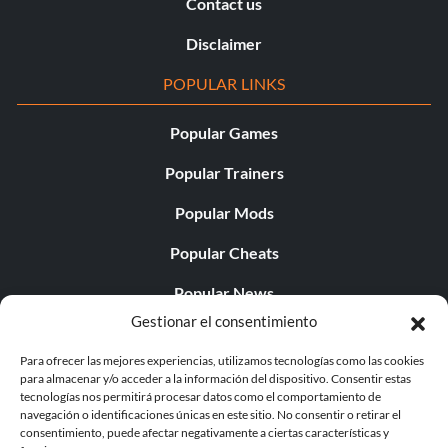
Contact us
Disclaimer
POPULAR LINKS
Popular Games
Popular Trainers
Popular Mods
Popular Cheats
Popular News
Gestionar el consentimiento
Popular Editorials
Para ofrecer las mejores experiencias, utilizamos tecnologías como las cookies
Popular Free Games
para almacenar y/o acceder a la información del dispositivo. Consentir estas
tecnologías nos permitirá procesar datos como el comportamiento de
LATEST UPDATES
navegación o identificaciones únicas en este sitio. No consentir o retirar el
consentimiento, puede afectar negativamente a ciertas características y