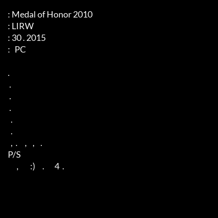
: Medal of Honor 2010

: LIRW

: 30 . 2015

:   PC 

. 

 . 

 . 

 . 

  . 

  . 

  ,  .     ,    ,    . 

P/S 

      ,        :)     .       4  .
