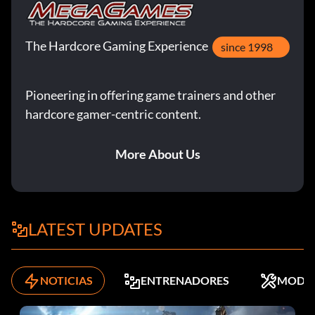
The Hardcore Gaming Experience
since 1998
Pioneering in offering game trainers and other
hardcore gamer-centric content.
More About Us
LATEST UPDATES
NOTICIAS
ENTRENADORES
MODS