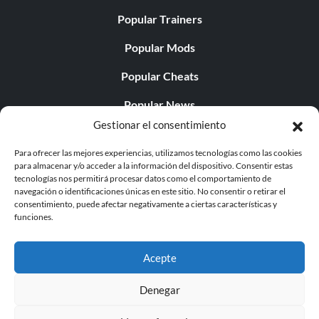
Popular Trainers
Popular Mods
Popular Cheats
Popular News
Gestionar el consentimiento
Popular Editorials
Para ofrecer las mejores experiencias, utilizamos tecnologías como las cookies
Popular Free Games
para almacenar y/o acceder a la información del dispositivo. Consentir estas
tecnologías nos permitirá procesar datos como el comportamiento de
LATEST UPDATES
navegación o identificaciones únicas en este sitio. No consentir o retirar el
consentimiento, puede afectar negativamente a ciertas características y
funciones.
Does This Hire Mean Anything for Tit...
Acepte
Denegar
© 1998 - 2026 MegaGames.com All rights reserved