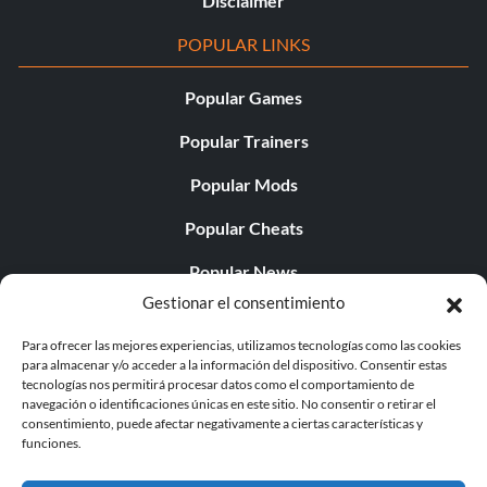
Disclaimer
POPULAR LINKS
Popular Games
Popular Trainers
Popular Mods
Popular Cheats
Popular News
Gestionar el consentimiento
Popular Editorials
Para ofrecer las mejores experiencias, utilizamos tecnologías como las cookies
Popular Free Games
para almacenar y/o acceder a la información del dispositivo. Consentir estas
tecnologías nos permitirá procesar datos como el comportamiento de
LATEST UPDATES
navegación o identificaciones únicas en este sitio. No consentir o retirar el
consentimiento, puede afectar negativamente a ciertas características y
funciones.
Does This Hire Mean Anything for Tit...