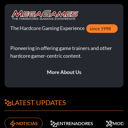
The Hardcore Gaming Experience
since 1998
Pioneering in offering game trainers and other
hardcore gamer-centric content.
More About Us
LATEST UPDATES
NOTICIAS
ENTRENADORES
MODS