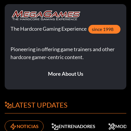
The Hardcore Gaming Experience
since 1998
Pioneering in offering game trainers and other
hardcore gamer-centric content.
More About Us
LATEST UPDATES
NOTICIAS
ENTRENADORES
MODS