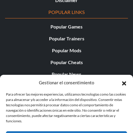
Disclaimer
POPULAR LINKS
Popular Games
Popular Trainers
Popular Mods
Popular Cheats
Popular News
Gestionar el consentimiento
Popular Editorials
Para ofrecer las mejores experiencias, utilizamos tecnologías como las cookies
Popular Free Games
para almacenar y/o acceder a la información del dispositivo. Consentir estas
tecnologías nos permitirá procesar datos como el comportamiento de
LATEST UPDATES
navegación o identificaciones únicas en este sitio. No consentir o retirar el
consentimiento, puede afectar negativamente a ciertas características y
funciones.
Does This Hire Mean Anything for Tit...