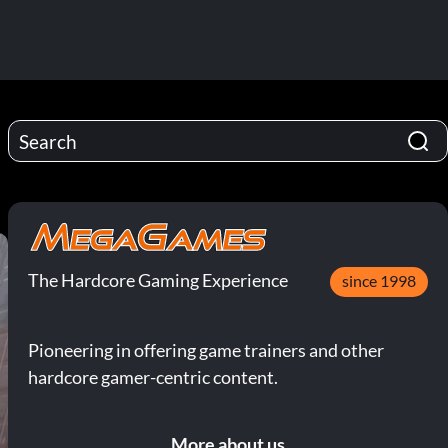
The Hardcore Gaming Experience
since 1998
Pioneering in offering game trainers and other
hardcore gamer-centric content.
More about us