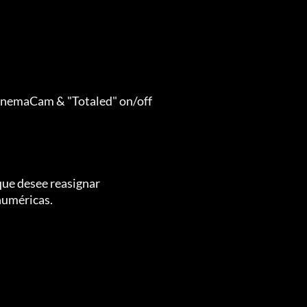
nemaCam & "Totaled" on/off

que desee reasignar

numéricas.
