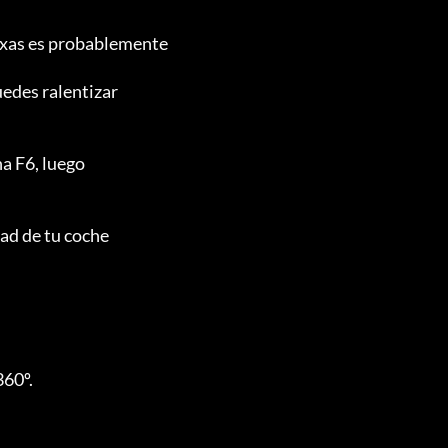
exas es probablemente

des ralentizar

a F6, luego

ad de tu coche

60º.
