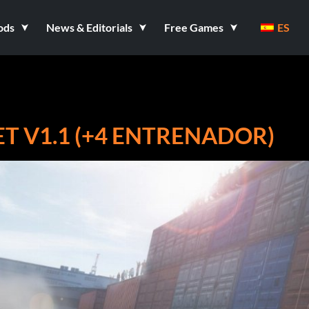
ods
News & Editorials
Free Games
ES
ET V1.1 (+4 ENTRENADOR)