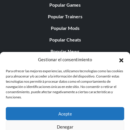
Popular Games
Popular Trainers
Popular Mods
Popular Cheats
Popular News
Gestionar el consentimiento
Popular Editorials
Para ofrecer las mejores experiencias, utilizamos tecnologías como las cookies
Popular Free Games
para almacenar y/o acceder a la información del dispositivo. Consentir estas
tecnologías nos permitirá procesar datos como el comportamiento de
LATEST UPDATES
navegación o identificaciones únicas en este sitio. No consentir o retirar el
consentimiento, puede afectar negativamente a ciertas características y
funciones.
Palworld ya cuenta con dos versiones para móvil
independientes...
Acepte
Denegar