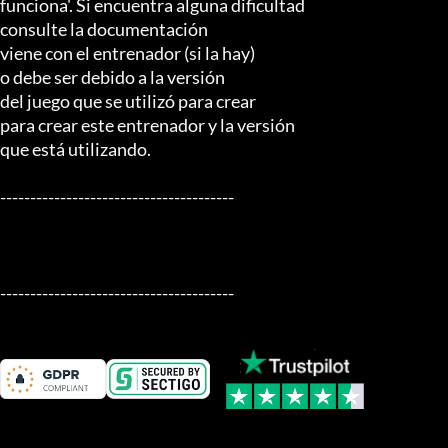
funciona'. Si encuentra alguna dificultad

consulte la documentación

viene con el entrenador (si la hay)

o debe ser debido a la versión

del juego que se utilizó para crear

para crear este entrenador y la versión

que está utilizando.

---------------------------------------

---------------------------------------