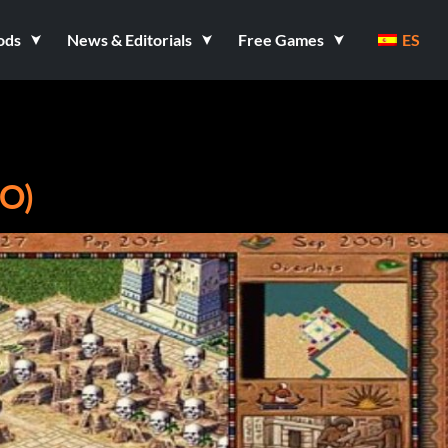
ods
News & Editorials
Free Games
ES
O)