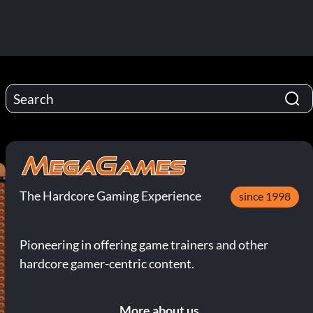
The Hardcore Gaming Experience
since 1998
Pioneering in offering game trainers and other
hardcore gamer-centric content.
More about us