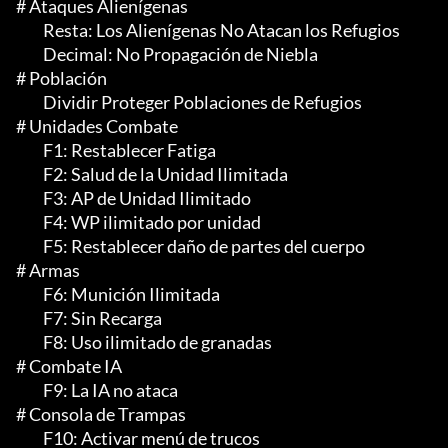
# Ataques Alienígenas

	 Resta: Los Alienígenas No Atacan los Refugios

	 Decimal: No Propagación de Niebla

# Población

	 Dividir Proteger Poblaciones de Refugios

# Unidades Combate

	 F1: Restablecer Fatiga

	 F2: Salud de la Unidad Ilimitada

	 F3: AP de Unidad Ilimitado

	 F4: WP ilimitado por unidad

	 F5: Restablecer daño de partes del cuerpo

# Armas

	 F6: Munición Ilimitada

	 F7: Sin Recarga

	 F8: Uso ilimitado de granadas

# Combate IA

	 F9: La IA no ataca

# Consola de Trampas

	 F10: Activar menú de trucos
