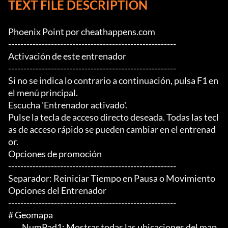
TEXT FILE DESCRIPTION
Phoenix Point por cheathappens.com

-------------------------------------------------------

Activación de este entrenador

-------------------------------------------------------

Si no se indica lo contrario a continuación, pulsa F1 en 
el menú principal.

Escucha 'Entrenador activado'.

Pulse la tecla de acceso directo deseada. Todas las tecl
as de acceso rápido se pueden cambiar en el entrenad
or.

Opciones de promoción

-------------------------------------------------------

Separador: Reiniciar Tiempo en Pausa o Movimiento

Opciones del Entrenador

-------------------------------------------------------

# Geomapa

	 NumPad1: Mostrar todas las ubicaciones del map