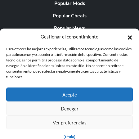
Popular Mods
Popular Cheats
Popular News
Gestionar el consentimiento
Popular Editorials
Para ofrecer las mejores experiencias, utilizamos tecnologías como las cookies
Popular Free Games
para almacenar y/o acceder a la información del dispositivo. Consentir estas
tecnologías nos permitirá procesar datos como el comportamiento de
LATEST UPDATES
navegación o identificaciones únicas en este sitio. No consentir o retirar el
consentimiento, puede afectar negativamente a ciertas características y
funciones.
Palworld Now Has Two Separate Mobile...
Acepte
Denegar
© 1998 - 2026 MegaGames.com All rights reserved
Ver preferencias
Privacy Policy
Terms of Service
Manage Cookie
Settings
{título}