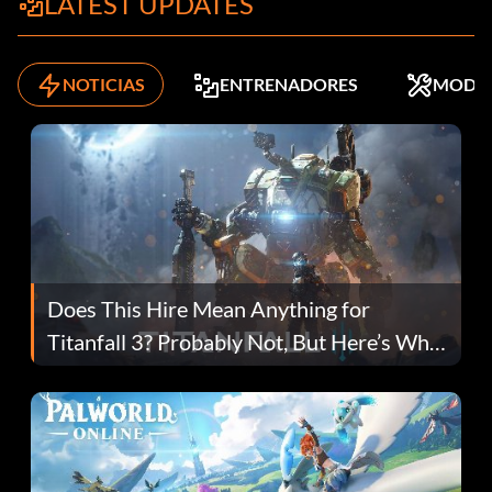
LATEST UPDATES
NOTICIAS
ENTRENADORES
MODS
Does This Hire Mean Anything for
Titanfall 3? Probably Not, But Here’s Why
Fans Are Hopeful