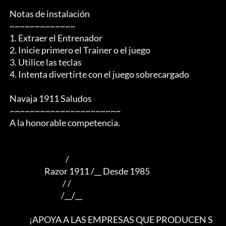
 Notas de instalación

 ~~~~~~~~~~~~~

 1. Extraer el Entrenador

 2. Inicie primero el Trainer o el juego

 3. Utilice las teclas

 4. Intenta divertirte con el juego sobrecargado

 Navaja 1911 Saludos

 ~~~~~~~~~~~~~~~~~~~~~~

 A la honorable competencia.

                                      /

                        Razor 1911 /__ Desde 1985

                                    / /

                                   /__/__

              ¡APOYA A LAS EMPRESAS QUE PRODUCEN S