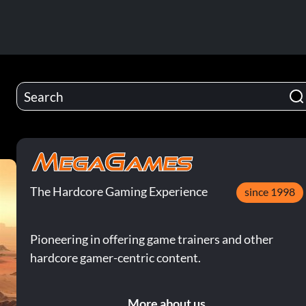
The Hardcore Gaming Experience
since 1998
Pioneering in offering game trainers and other
hardcore gamer-centric content.
More about us