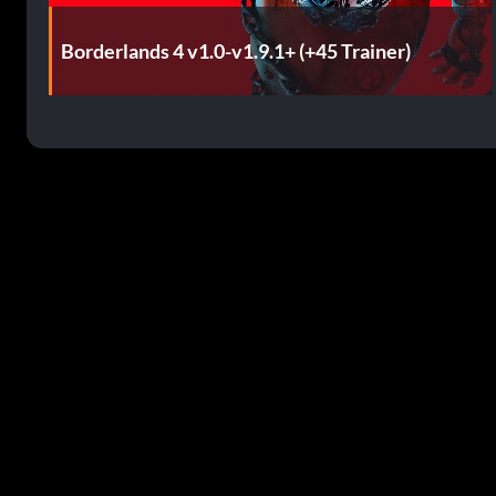
Borderlands 4 v1.0-v1.9.1+ (+45 Trainer)