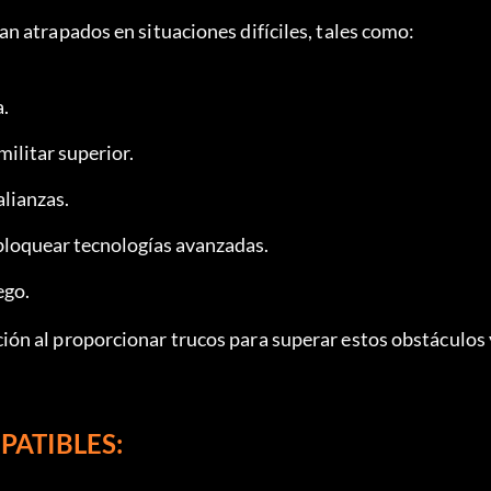
n atrapados en situaciones difíciles, tales como:
a.
ilitar superior.
alianzas.
bloquear tecnologías avanzadas.
ego.
n al proporcionar trucos para superar estos obstáculos y
PATIBLES: