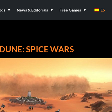
ods
News & Editorials
Free Games
ES
DUNE: SPICE WARS