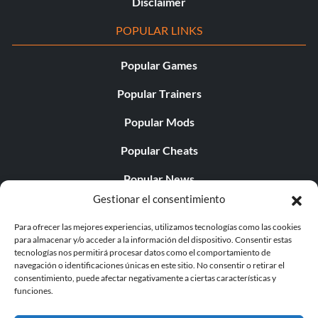
Disclaimer
POPULAR LINKS
Popular Games
Popular Trainers
Popular Mods
Popular Cheats
Popular News
Gestionar el consentimiento
Popular Editorials
Para ofrecer las mejores experiencias, utilizamos tecnologías como las cookies
Popular Free Games
para almacenar y/o acceder a la información del dispositivo. Consentir estas
tecnologías nos permitirá procesar datos como el comportamiento de
LATEST UPDATES
navegación o identificaciones únicas en este sitio. No consentir o retirar el
consentimiento, puede afectar negativamente a ciertas características y
funciones.
Palworld ya cuenta con dos versiones para móvil