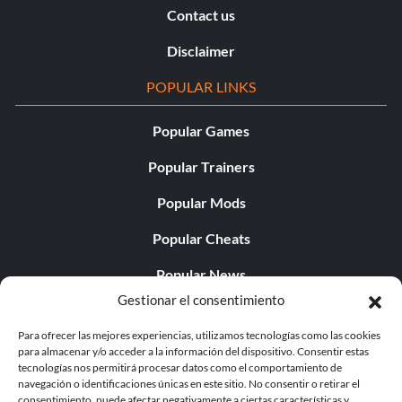
Contact us
Disclaimer
POPULAR LINKS
Popular Games
Popular Trainers
Popular Mods
Popular Cheats
Popular News
Gestionar el consentimiento
Popular Editorials
Para ofrecer las mejores experiencias, utilizamos tecnologías como las cookies
Popular Free Games
para almacenar y/o acceder a la información del dispositivo. Consentir estas
tecnologías nos permitirá procesar datos como el comportamiento de
LATEST UPDATES
navegación o identificaciones únicas en este sitio. No consentir o retirar el
consentimiento, puede afectar negativamente a ciertas características y