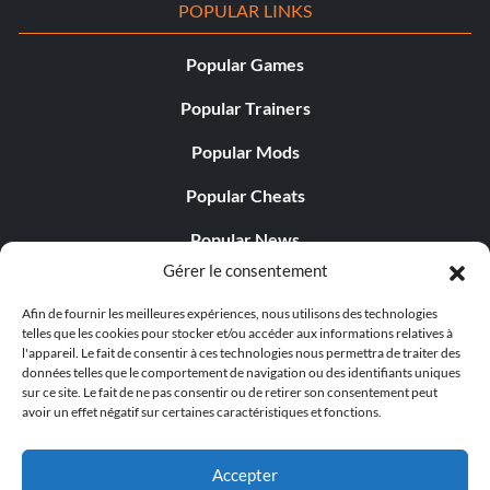
POPULAR LINKS
Popular Games
Popular Trainers
Popular Mods
Popular Cheats
Popular News
Gérer le consentement
Popular Editorials
Afin de fournir les meilleures expériences, nous utilisons des technologies
Popular Free Games
telles que les cookies pour stocker et/ou accéder aux informations relatives à
l'appareil. Le fait de consentir à ces technologies nous permettra de traiter des
LATEST UPDATES
données telles que le comportement de navigation ou des identifiants uniques
sur ce site. Le fait de ne pas consentir ou de retirer son consentement peut
avoir un effet négatif sur certaines caractéristiques et fonctions.
Does This Hire Mean Anything for Tit...
Accepter