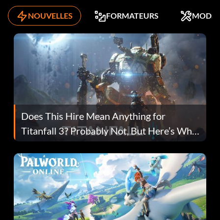
NOUVELLES
FORMATEURS
MODS
Does This Hire Mean Anything for
Titanfall 3? Probably Not, But Here’s Why
Fans Are Hopeful