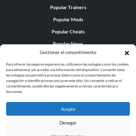
Popular Trainers
Popular Mods
Popular Cheats
Popular News
Gestionar el consentimiento
Popular Editorials
Para ofrecer las mejores experiencias, utilizamos tecnologías como las cookies
Popular Free Games
para almacenar y/o acceder a la información del dispositivo. Consentir estas
tecnologías nos permitirá procesar datos como el comportamiento de
LATEST UPDATES
navegación o identificaciones únicas en este sitio. No consentir o retirar el
consentimiento, puede afectar negativamente a ciertas características y
funciones.
Does This Hire Mean Anything for Tit...
Acepte
Denegar
© 1998 - 2026 MegaGames.com All rights reserved