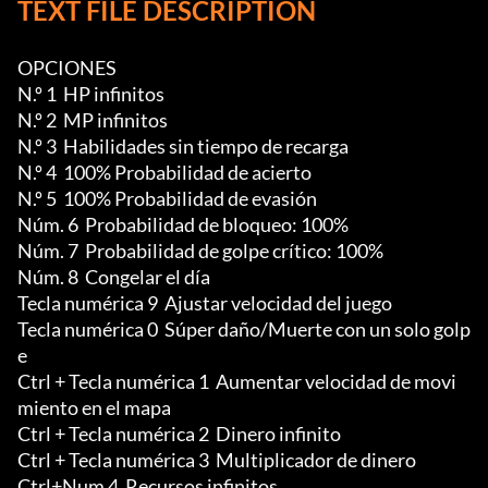
TEXT FILE DESCRIPTION
OPCIONES

N.º 1  HP infinitos

N.º 2  MP infinitos

N.º 3  Habilidades sin tiempo de recarga 

N.º 4  100% Probabilidad de acierto

N.º 5  100% Probabilidad de evasión

Núm. 6  Probabilidad de bloqueo: 100%

Núm. 7  Probabilidad de golpe crítico: 100%

Núm. 8  Congelar el día

Tecla numérica 9  Ajustar velocidad del juego 

Tecla numérica 0  Súper daño/Muerte con un solo golp
e

Ctrl + Tecla numérica 1  Aumentar velocidad de movi
miento en el mapa 

Ctrl + Tecla numérica 2  Dinero infinito 

Ctrl + Tecla numérica 3  Multiplicador de dinero

Ctrl+Num 4  Recursos infinitos 
