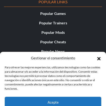
POPULAR LINKS
Popular Games
Popular Trainers
Popular Mods
Popular Cheats
Popular News
Gestionar el consentimiento
Popular Editorials
Para ofrecer las mejores experiencias, utilizamos tecnologías como las cookies
Popular Free Games
para almacenar y/o acceder a la información del dispositivo. Consentir estas
tecnologías nos permitirá procesar datos como el comportamiento de
LATEST UPDATES
navegación o identificaciones únicas en este sitio. No consentir o retirar el
consentimiento, puede afectar negativamente a ciertas características y
funciones.
Gothic 1 Remake Players Get a Long L...
Acepte