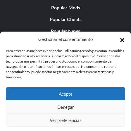
Popular Mods
Popular Cheats
Popular News
Gestionar el consentimiento
Popular Editorials
Para ofrecer las mejores experiencias, utilizamos tecnologías como las cookies
Popular Free Games
para almacenar y/o acceder a la información del dispositivo. Consentir estas
tecnologías nos permitirá procesar datos como el comportamiento de
LATEST UPDATES
navegación o identificaciones únicas en este sitio. No consentir o retirar el
consentimiento, puede afectar negativamente a ciertas características y
funciones.
Does This Hire Mean Anything for Tit...
Acepte
Denegar
© 1998 - 2026 MegaGames.com All rights reserved
Ver preferencias
Privacy Policy
Terms of Service
Manage Cookie